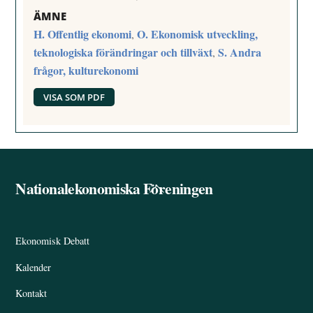
ÄMNE
H. Offentlig ekonomi
O. Ekonomisk utveckling,
,
teknologiska förändringar och tillväxt
S. Andra
,
frågor, kulturekonomi
VISA SOM PDF
Nationalekonomiska Föreningen
Back
To
Top
Ekonomisk Debatt
Kalender
Kontakt