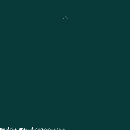
Back
To
Top
jar studier inom nationalekonomi samt