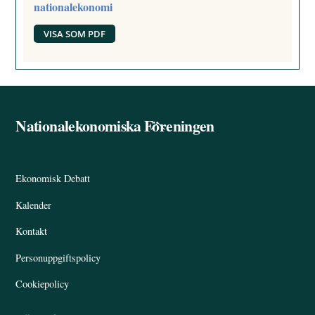
nationalekonomi
VISA SOM PDF
Nationalekonomiska Föreningen
Back
To
Top
Ekonomisk Debatt
Kalender
Kontakt
Personuppgiftspolicy
Cookiepolicy