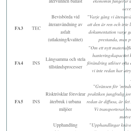
återvunnen ballast
ekonomin fungerar i
acce
Bevisbörda vid
”Varje gång vi återanvä
återanvändning av
att den är ren och inte 
FA3
TEC
asfalt
dokumentation varje gå
(utlakning/kvalitet)
prestanda, men p
”Om ett nytt materialf
hanteringskapacitet k
Långsamma och stela
FA4
INS
förändring utlöser ofta 
tillståndsprocesser
vi inte redan har utr
”Gränsen för ’mindre
Risktrösklar försvårar
praktiken jungfrulig jo
FA5
INS
återbruk i urbana
redan är diffusa, är det
miljöer
Vi transporterar bor
motver
Upphandling
”Upphandlingar kräver