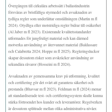
Övergången till cirkulära arbetssätt i ballastindustrin
försvåras av bristfälliga styrmedel och avsaknaden av
tydliga regler som underlättar omställningen (Martin m fl
2024). Otydliga eller motstridiga regler bidrar till osäkerhet
(Al Jaber m fl 2023). Existerande kvalitetsstandarder
utformades för jungfruligt material och kan därmed
motverka användning av återvunnet material (Baldassare
och Calabretta 2024; Hoppe m fl 2025). Regleringsluckor
skapar dessutom risker som avskräcker användning av
sekundära råvaror (Hosseini m fl 2024).
Avsaknaden av gemensamma krav på utformning, kvalitet
och certifiering gör det svårt att garantera säkerhet och
prestanda (Bhavsar m fl 2023). Feldman m fl (2024) menar
att standardiserade test- och certifieringssystem skulle kunna
stärka förtroendet hos kunder och leverantörer. Regelverken
är dessutom splittrade mellan olika administrativa nivåer.