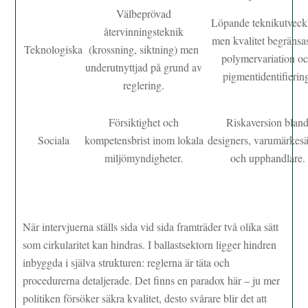
Välbeprövad
Löpande teknikutveck
återvinningsteknik
men kvalitet begränsa
Teknologiska
(krossning, siktning) men
polymervariation o
underutnyttjad på grund av
pigmentidentifierin
reglering.
Försiktighet och
Riskaversion blan
Sociala
kompetensbrist inom lokala
designers, varumärkes
miljömyndigheter.
och upphandlare.
När intervjuerna ställs sida vid sida framträder två olika sätt
som cirkularitet kan hindras. I ballastsektorn ligger hindren
inbyggda i själva strukturen: reglerna är täta och
procedurerna detaljerade. Det finns en paradox här – ju mer
politiken försöker säkra kvalitet, desto svårare blir det att