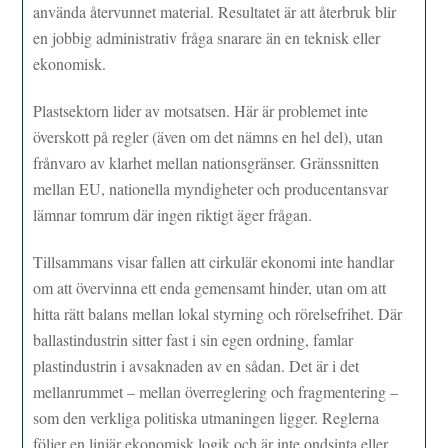
använda återvunnet material. Resultatet är att återbruk blir
en jobbig administrativ fråga snarare än en teknisk eller
ekonomisk.
Plastsektorn lider av motsatsen. Här är problemet inte
överskott på regler (även om det nämns en hel del), utan
frånvaro av klarhet mellan nationsgränser. Gränssnitten
mellan EU, nationella myndigheter och producentansvar
lämnar tomrum där ingen riktigt äger frågan.
Tillsammans visar fallen att cirkulär ekonomi inte handlar
om att övervinna ett enda gemensamt hinder, utan om att
hitta rätt balans mellan lokal styrning och rörelsefrihet. Där
ballastindustrin sitter fast i sin egen ordning, famlar
plastindustrin i avsaknaden av en sådan. Det är i det
mellanrummet – mellan överreglering och fragmentering –
som den verkliga politiska utmaningen ligger. Reglerna
följer en linjär ekonomisk logik och är inte ondsinta eller