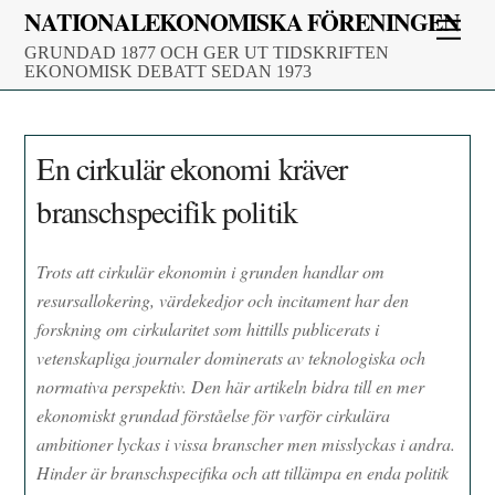
Skip
NATIONALEKONOMISKA FÖRENINGEN
Men
to
GRUNDAD 1877 OCH GER UT TIDSKRIFTEN
content
EKONOMISK DEBATT SEDAN 1973
En cirkulär ekonomi kräver
branschspecifik politik
Trots att cirkulär ekonomin i grunden handlar om
resursallokering, värdekedjor och incitament har den
forskning om cirkularitet som hittills publicerats i
vetenskapliga journaler dominerats av teknologiska och
normativa perspektiv. Den här artikeln bidra till en mer
ekonomiskt grundad förståelse för varför cirkulära
ambitioner lyckas i vissa branscher men misslyckas i andra.
Hinder är branschspecifika och att tillämpa en enda politik