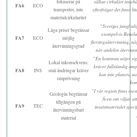
fokuserar på
sällan cirkulärt innehå
FA6
ECO
transporter, inte
efterfrågar det finns l
materialcirkularitet
”Sveriges jungfruli
Låga priser begränsar
exempelvis Benelu
FA7
ECO
möjlig
flerstegsåtervinning, n
återvinningsgrad
når andelen återvunn
”En kommun nöjer sig
Lokal inkonsekvens:
kräver fullständig omp
FA8
INS
små ändringar kräver
kan inte planera na
omprövning
ko
”I vår region finns mes
Geologin begränsar
Även om viljan att
tillgången på
FA9
TEC
insatsmaterialet spec
återvinningsbart
material