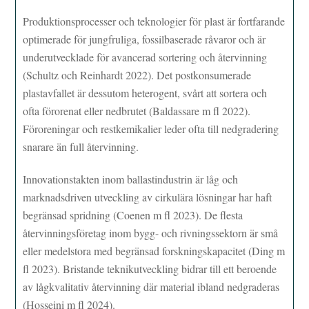
Produktionsprocesser och teknologier för plast är fortfarande
optimerade för jungfruliga, fossilbaserade råvaror och är
underutvecklade för avancerad sortering och återvinning
(Schultz och Reinhardt 2022). Det postkonsumerade
plastavfallet är dessutom heterogent, svårt att sortera och
ofta förorenat eller nedbrutet (Baldassare m fl 2022).
Föroreningar och restkemikalier leder ofta till nedgradering
snarare än full återvinning.
Innovationstakten inom ballastindustrin är låg och
marknadsdriven utveckling av cirkulära lösningar har haft
begränsad spridning (Coenen m fl 2023). De flesta
återvinningsföretag inom bygg- och rivningssektorn är små
eller medelstora med begränsad forskningskapacitet (Ding m
fl 2023). Bristande teknikutveckling bidrar till ett beroende
av lågkvalitativ återvinning där material ibland nedgraderas
(Hosseini m fl 2024).