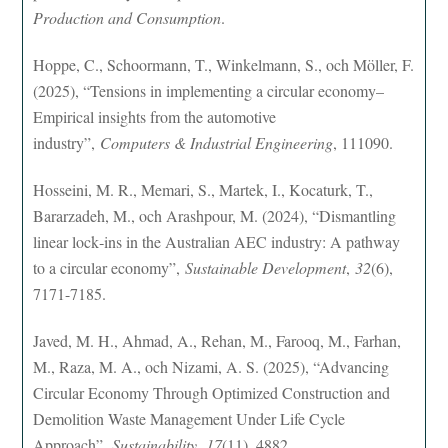
Production and Consumption
.
Hoppe, C., Schoormann, T., Winkelmann, S., och Möller, F.
(2025), “Tensions in implementing a circular economy–
Empirical insights from the automotive
industry”,
Computers & Industrial Engineering
, 111090.
Hosseini, M. R., Memari, S., Martek, I., Kocaturk, T.,
Bararzadeh, M., och Arashpour, M. (2024), “Dismantling
linear lock‐ins in the Australian AEC industry: A pathway
to a circular economy”,
Sustainable Development
,
32
(6),
7171-7185.
Javed, M. H., Ahmad, A., Rehan, M., Farooq, M., Farhan,
M., Raza, M. A., och Nizami, A. S. (2025), “Advancing
Circular Economy Through Optimized Construction and
Demolition Waste Management Under Life Cycle
Approach”,
Sustainability
,
17
(11), 4882.