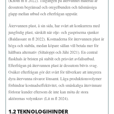
(Knoth m fl 2022). Tillgången på återvunnet material är
dessutom begränsad och oregelbunden och tidsmässiga
glapp mellan utbud och efterfrågan uppstår.
Återvunnen plast, å sin sida, har svårt att konkurrera med
jungfrulig plast, särskilt när olje- och gaspriserna sjunker
(Baldassare m fl 2022). Kostnaderna för återvunnen plast är
höga och stabila, medan köpare sällan vill betala mer för
hållbara alternativ (Siltaloppi och Jähi 2021). En central
flaskhals är bristen på stabilt och prisvärt avfallsutbud.
Efterfrågan på återvunnen plast är dessutom bitvis svag.
Osäker efterfrågan gör det svårt för tillverkare att integrera
dyra återvunna råvaror lönsamt. Låga produktionsvolymer
förhindrar kostnadseffektivitet, och småskaliga återvinnare
förlorar kunder eftersom de inte kan möta de stora
aktörernas volymkrav (Lit m fl 2024).
1.2 TEKNOLOGIHINDER