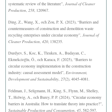
systematic review of the literature”,
Journal of Cleaner
Production
,
258
, 120967.
Ding, Z., Wang, X., och Zou, P. X. (2023), “Barriers and
countermeasures of construction and demolition waste
recycling enterprises under circular economy”,
Journal of
Cleaner Production
,
420
, 138235.
Durdyev, S., Koc, K., Tleuken, A., Budayan, C.,
Ekmekcioğlu, Ö., och Karaca, F. (2025), “Barriers to
circular economy implementation in the construction
industry: causal assessment model”,
Environment,
Development and Sustainability
,
27
(2), 4045-4081.
Feldman, J., Seligmann, H., King, S., Flynn, M., Shelley,
T., Helwig, A., och Burey, P. P. (2024), “Circular economy
barriers in Australia: How to translate theory into practice?”,
Sustainable Production and Consumption
,
45
, 582-597.