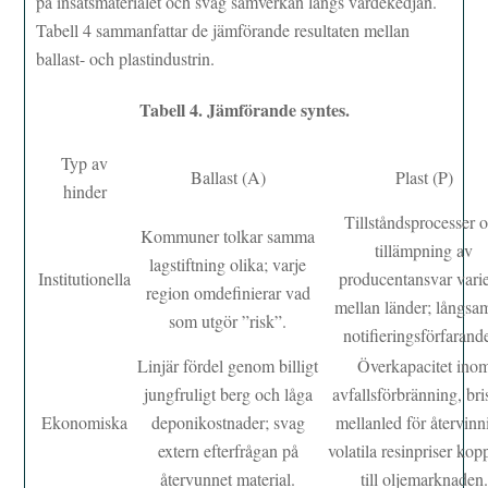
på insatsmaterialet och svag samverkan längs värdekedjan.
Tabell 4 sammanfattar de jämförande resultaten mellan
ballast- och plastindustrin.
Tabell 4. Jämförande syntes.
Typ av
Ballast (A)
Plast (P)
hinder
Tillståndsprocesser 
Kommuner tolkar samma
tillämpning av
lagstiftning olika; varje
Institutionella
producentansvar varie
region omdefinierar vad
mellan länder; långs
som utgör ”risk”.
notifieringsförfarand
Linjär fördel genom billigt
Överkapacitet ino
jungfruligt berg och låga
avfallsförbränning, bri
Ekonomiska
deponikostnader; svag
mellanled för återvinn
extern efterfrågan på
volatila resinpriser kop
återvunnet material.
till oljemarknaden.