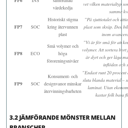
FP6
INS
samordnad
vet vilken materialtyp s
värdekedja
samma kval
Historiskt stigma
”På sjuttiotalet och ått
FP7
SOC
kring återvunnen
plast som skräp. Den bild
plast
inom avancera
”Vi är för små för att 
Små volymer och
volymer. Att sortera bort
FP8
ECO
höga
är dyrt och ger låga m
föroreningsnivåer
inflöden och s
”Endast runt 20 procent 
Konsument- och
sluta blanda material –
FP9
SOC
designvanor minskar
laminat. Utan ekonomi
återvinningsbarheten
kastar folk bara f
3.2 JÄMFÖRANDE MÖNSTER MELLAN
BRANSCHER