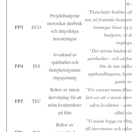
de 
”Platschefer bedöms efte
Projektbudgetar
inte på framtida bespari
motverkar återbruk
FP3
ECO
lösningar lönar sig p
och långsiktiga
budgeten, så de
investeringar
engångsa
”Det största hindret är
Avsaknad av
spårbarhet – och att fast
spårbarhet och
FP4
INS
Om de inte ställe
fastighetsägarnas
upphandlingarna, kasta
engagemang
gamla oc
Behov av intern
”För extremt tunna filme
återvinning för att
lärt oss att vi måste åter
FP5
TEC
möta kvalitetskrav
säkra kvaliteten – exte
på film
alltid vå
”Vi måste bygga en rikti
Behov av
till återvinnare och vidar