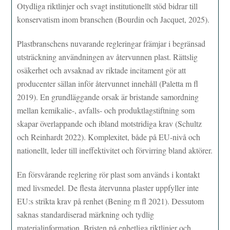
Otydliga riktlinjer och svagt institutionellt stöd bidrar till
konservatism inom branschen (Bourdin och Jacquet, 2025).
Plastbranschens nuvarande regleringar främjar i begränsad
utsträckning användningen av återvunnen plast. Rättslig
osäkerhet och avsaknad av riktade incitament gör att
producenter sällan inför återvunnet innehåll (Paletta m fl
2019). En grundläggande orsak är bristande samordning
mellan kemikalie-, avfalls- och produktlagstiftning som
skapar överlappande och ibland motstridiga krav (Schultz
och Reinhardt 2022). Komplexitet, både på EU-nivå och
nationellt, leder till ineffektivitet och förvirring bland aktörer.
En försvårande reglering rör plast som används i kontakt
med livsmedel. De flesta återvunna plaster uppfyller inte
EU:s strikta krav på renhet (Bening m fl 2021). Dessutom
saknas standardiserad märkning och tydlig
materialinformation. Bristen på enhetliga riktlinjer och