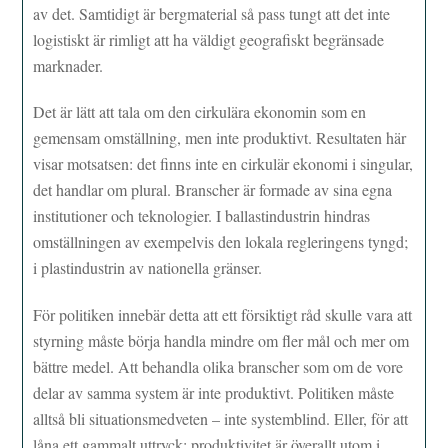
av det. Samtidigt är bergmaterial så pass tungt att det inte
logistiskt är rimligt att ha väldigt geografiskt begränsade
marknader.
Det är lätt att tala om den cirkulära ekonomin som en
gemensam omställning, men inte produktivt. Resultaten här
visar motsatsen: det finns inte en cirkulär ekonomi i singular,
det handlar om plural. Branscher är formade av sina egna
institutioner och teknologier. I ballastindustrin hindras
omställningen av exempelvis den lokala regleringens tyngd;
i plastindustrin av nationella gränser.
För politiken innebär detta att ett försiktigt råd skulle vara att
styrning måste börja handla mindre om fler mål och mer om
bättre medel. Att behandla olika branscher som om de vore
delar av samma system är inte produktivt. Politiken måste
alltså bli situationsmedveten – inte systemblind. Eller, för att
låna ett gammalt uttryck: produktivitet är överallt utom i