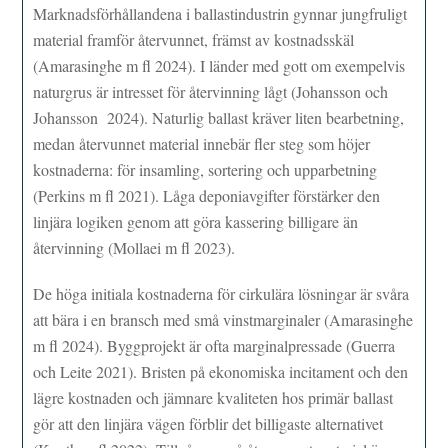
Marknadsförhållandena i ballastindustrin gynnar jungfruligt
material framför återvunnet, främst av kostnadsskäl
(Amarasinghe m fl 2024). I länder med gott om exempelvis
naturgrus är intresset för återvinning lågt (Johansson och
Johansson 2024). Naturlig ballast kräver liten bearbetning,
medan återvunnet material innebär fler steg som höjer
kostnaderna: för insamling, sortering och upparbetning
(Perkins m fl 2021). Låga deponiavgifter förstärker den
linjära logiken genom att göra kassering billigare än
återvinning (Mollaei m fl 2023).
De höga initiala kostnaderna för cirkulära lösningar är svåra
att bära i en bransch med små vinstmarginaler (Amarasinghe
m fl 2024). Byggprojekt är ofta marginalpressade (Guerra
och Leite 2021). Bristen på ekonomiska incitament och den
lägre kostnaden och jämnare kvaliteten hos primär ballast
gör att den linjära vägen förblir det billigaste alternativet