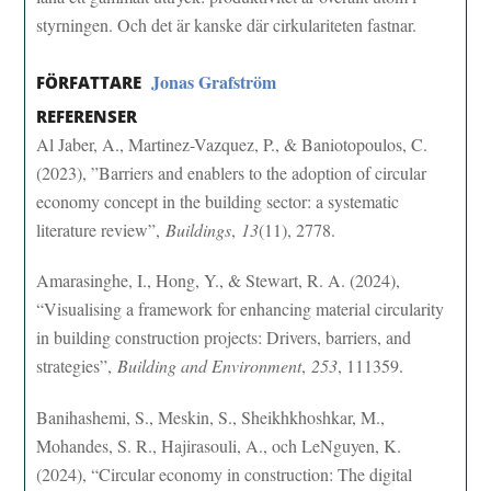
styrningen. Och det är kanske där cirkulariteten fastnar.
Jonas Grafström
FÖRFATTARE
REFERENSER
Al Jaber, A., Martinez-Vazquez, P., & Baniotopoulos, C.
(2023), ”Barriers and enablers to the adoption of circular
economy concept in the building sector: a systematic
literature review”,
Buildings
,
13
(11), 2778.
Amarasinghe, I., Hong, Y., & Stewart, R. A. (2024),
“Visualising a framework for enhancing material circularity
in building construction projects: Drivers, barriers, and
strategies”,
Building and Environment
,
253
, 111359.
Banihashemi, S., Meskin, S., Sheikhkhoshkar, M.,
Mohandes, S. R., Hajirasouli, A., och LeNguyen, K.
(2024), “Circular economy in construction: The digital