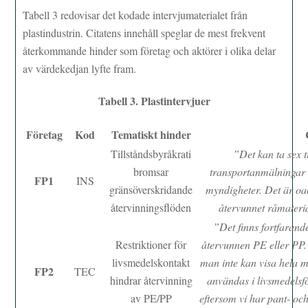
Tabell 3 redovisar det kodade intervjumaterialet från
plastindustrin. Citatens innehåll speglar de mest frekvent
återkommande hinder som företag och aktörer i olika delar
av värdekedjan lyfte fram.
Tabell 3. Plastintervjuer
Företag
Kod
Tematiskt hinder
Tillståndsbyråkrati
”Det kan ta sex t
bromsar
transportanmälningar
FP1
INS
gränsöverskridande
myndigheter. Det är oac
återvinningsflöden
återvunnet råmateria
”Det finns fortfaran
Restriktioner för
återvunnen PE eller PP.
livsmedelskontakt
man inte kan visa hela ma
FP2
TEC
hindrar återvinning
användas i livsmedels
av PE/PP
eftersom vi har pant- oc