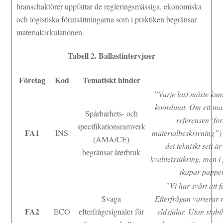
branschaktörer uppfattar de regleringsmässiga, ekonomiska
och logistiska förutsättningarna som i praktiken begränsar
materialcirkulationen.
Tabell 2. Ballastintervjuer
Företag
Kod
Tematiskt hinder
”Varje last måste kunn
koordinat. Om ett mat
Spårbarhets- och
referensen (fo
specifikationsramverk
FA1
INS
materialbeskrivning”) 
(AMA/CE)
det tekniskt sett ä
begränsar återbruk
kvalitetssäkring, men i
skapar papper
”Vi har svårt att 
Svaga
Efterfrågan varierar 
FA2
ECO
efterfrågesignaler för
eldsjälar. Utan stabi