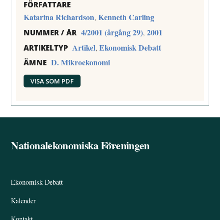
FÖRFATTARE
Katarina Richardson
Kenneth Carling
,
4/2001 (årgång 29)
2001
,
NUMMER / ÅR
Artikel
Ekonomisk Debatt
,
ARTIKELTYP
D. Mikroekonomi
ÄMNE
VISA SOM PDF
Nationalekonomiska Föreningen
Back
To
Top
Ekonomisk Debatt
Kalender
Kontakt