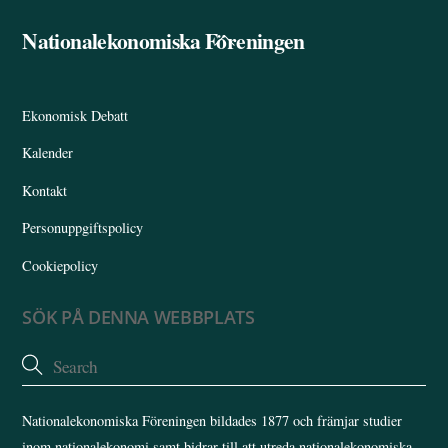
Nationalekonomiska Föreningen
Back
To
Top
Ekonomisk Debatt
Kalender
Kontakt
Personuppgiftspolicy
Cookiepolicy
SÖK PÅ DENNA WEBBPLATS
Nationalekonomiska Föreningen bildades 1877 och främjar studier
inom nationalekonomi samt bidrar till att utreda nationalekonomiska