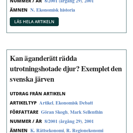
8/2001 (årgång 29)
2001
,
NUMMER / ÅR
N. Ekonomisk historia
ÄMNEN
LÄS HELA ARTIKELN
Kan äganderätt rädda
utrotningshotade djur? Exemplet den
svenska järven
UTDRAG FRÅN ARTIKELN
Artikel
Ekonomisk Debatt
,
ARTIKELTYP
Göran Skogh
Mark Sellenthin
,
FÖRFATTARE
8/2001 (årgång 29)
2001
,
NUMMER / ÅR
K. Rättsekonomi
R. Regionekonomi
,
ÄMNEN