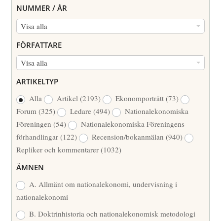
NUMMER / ÅR
N
Visa alla
U
FÖRFATTARE
M
F
Visa alla
M
Ö
E
ARTIKELTYP
R
R
Alla
Artikel
(2193)
Ekonomporträtt
(73)
F
/
Forum
(325)
Ledare
(494)
Nationalekonomiska
A
Å
Föreningen
(54)
Nationalekonomiska Föreningens
T
R
förhandlingar
(122)
Recension/bokanmälan
(940)
T
Repliker och kommentarer
(1032)
A
R
ÄMNEN
E
A. Allmänt om nationalekonomi, undervisning i
nationalekonomi
B. Doktrinhistoria och nationalekonomisk metodologi