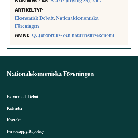
5/2007 (årgång 35)
2007
,
NUMMER / ÅR
ARTIKELTYP
Ekonomisk Debatt
Nationalekonomiska
,
Föreningen
Q. Jordbruks- och naturresursekonomi
ÄMNE
Nationalekonomiska Föreningen
Back
To
Top
Ekonomisk Debatt
Kalender
Kontakt
Personuppgiftspolicy