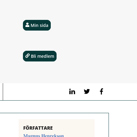
Min sida
Bli medlem
LinkedIn
Twitter
Facebook
FÖRFATTARE
Magnus Henrekson