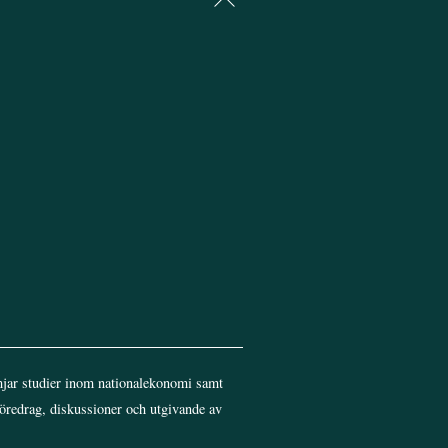
To
Top
jar studier inom nationalekonomi samt
föredrag, diskussioner och utgivande av