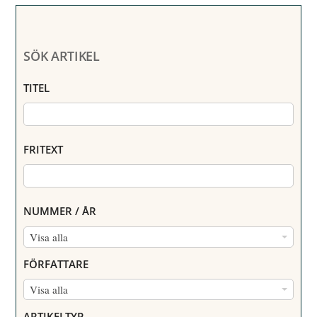
SÖK ARTIKEL
TITEL
FRITEXT
NUMMER / ÅR
N
Visa alla
U
FÖRFATTARE
M
F
Visa alla
M
Ö
E
ARTIKELTYP