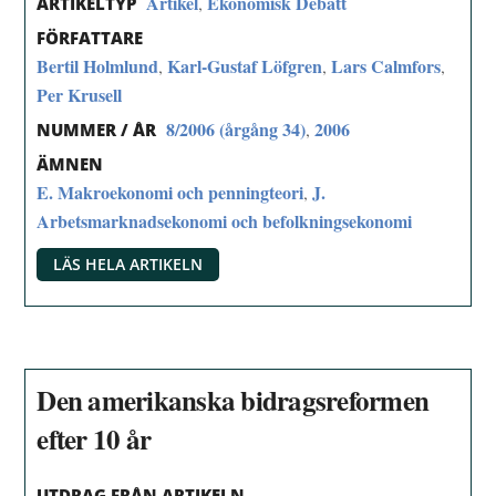
Artikel
Ekonomisk Debatt
,
ARTIKELTYP
FÖRFATTARE
Bertil Holmlund
Karl-Gustaf Löfgren
Lars Calmfors
,
,
,
Per Krusell
8/2006 (årgång 34)
2006
,
NUMMER / ÅR
ÄMNEN
E. Makroekonomi och penningteori
J.
,
Arbetsmarknadsekonomi och befolkningsekonomi
LÄS HELA ARTIKELN
Den amerikanska bidragsreformen
efter 10 år
UTDRAG FRÅN ARTIKELN