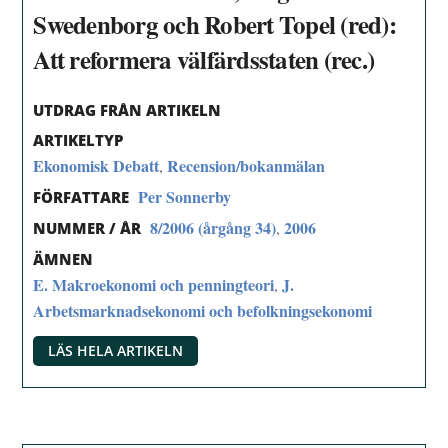
Swedenborg och Robert Topel (red):
Att reformera välfärdsstaten (rec.)
UTDRAG FRÅN ARTIKELN
ARTIKELTYP
Ekonomisk Debatt
Recension/bokanmälan
,
Per Sonnerby
FÖRFATTARE
8/2006 (årgång 34)
2006
,
NUMMER / ÅR
ÄMNEN
E. Makroekonomi och penningteori
J.
,
Arbetsmarknadsekonomi och befolkningsekonomi
LÄS HELA ARTIKELN