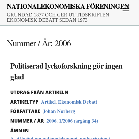
Skip
NATIONALEKONOMISKA FÖRENINGEN
Men
to
GRUNDAD 1877 OCH GER UT TIDSKRIFTEN
content
EKONOMISK DEBATT SEDAN 1973
Nummer / År:
2006
Politiserad lyckoforskning gör ingen
glad
UTDRAG FRÅN ARTIKELN
Artikel
Ekonomisk Debatt
,
ARTIKELTYP
Johan Norberg
FÖRFATTARE
2006
1/2006 (årgång 34)
,
NUMMER / ÅR
ÄMNEN
A. Allmänt om nationalekonomi, undervisning i