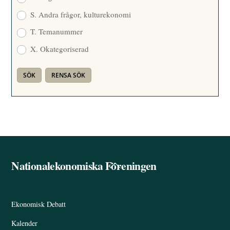
S. Andra frågor, kulturekonomi
T. Temanummer
X. Okategoriserad
Nationalekonomiska Föreningen
Back
To
Top
Ekonomisk Debatt
Kalender