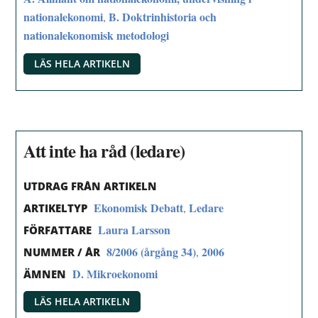
nationalekonomi
B. Doktrinhistoria och
,
nationalekonomisk metodologi
LÄS HELA ARTIKELN
Att inte ha råd (ledare)
UTDRAG FRÅN ARTIKELN
Ekonomisk Debatt
Ledare
,
ARTIKELTYP
Laura Larsson
FÖRFATTARE
8/2006 (årgång 34)
2006
,
NUMMER / ÅR
D. Mikroekonomi
ÄMNEN
LÄS HELA ARTIKELN