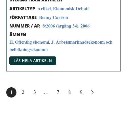
Artikel
Ekonomisk Debatt
,
ARTIKELTYP
Benny Carlson
FÖRFATTARE
8/2006 (årgång 34)
2006
,
NUMMER / ÅR
ÄMNEN
H. Offentlig ekonomi
J. Arbetsmarknadsekonomi och
,
befolkningsekonomi
LÄS HELA ARTIKELN
1
2
3
…
7
8
9