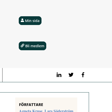
Min sida
Bli medlem
LinkedIn
Twitter
Facebook
FÖRFATTARE
Agneta Kruse
Lars Söderström
,