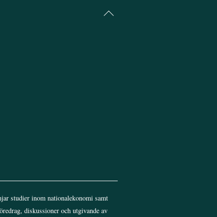
Back
To
Top
jar studier inom nationalekonomi samt
föredrag, diskussioner och utgivande av