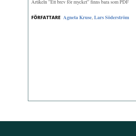
Artikeln ”Ett brev för mycket” finns bara som PDF
Agneta Kruse
Lars Söderström
,
FÖRFATTARE