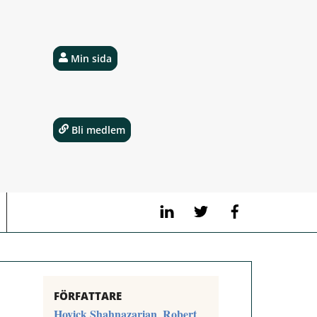
Min sida
Bli medlem
LinkedIn
Twitter
Facebook
FÖRFATTARE
Hovick Shahnazarian
Robert
,