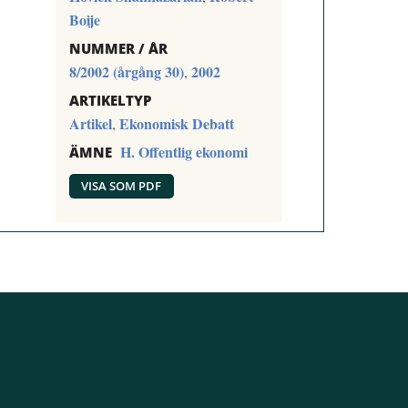
Boije
NUMMER / ÅR
8/2002 (årgång 30)
2002
,
ARTIKELTYP
Artikel
Ekonomisk Debatt
,
H. Offentlig ekonomi
ÄMNE
VISA SOM PDF