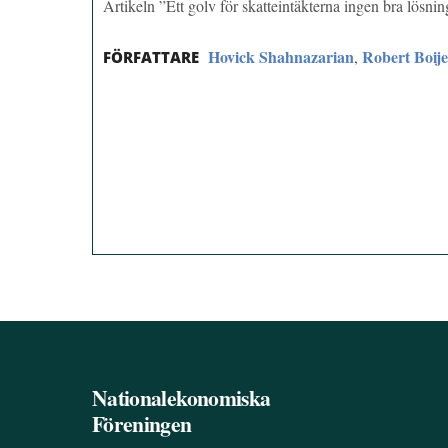
Artikeln ”Ett golv för skatteintäkterna ingen bra lösn
Hovick Shahnazarian
Robert Boije
,
FÖRFATTARE
Nationalekonomiska
Föreningen