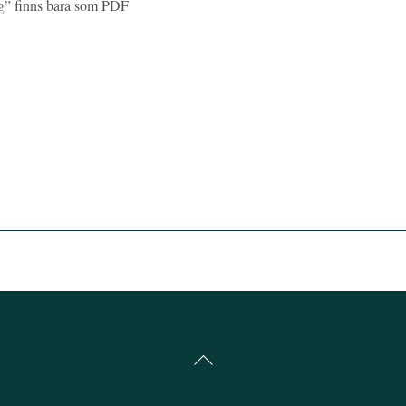
ing” finns bara som PDF
Back
To
Top