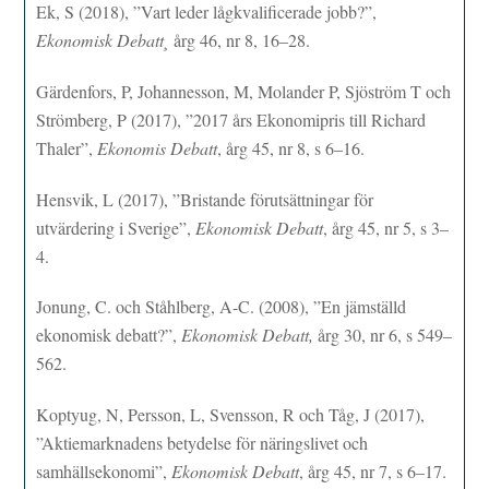
Ek, S (2018), ”Vart leder lågkvalificerade jobb?”,
Ekonomisk Debatt¸
årg 46, nr 8, 16–28.
Gärdenfors, P, Johannesson, M, Molander P, Sjöström T och
Strömberg, P (2017), ”2017 års Ekonomipris till Richard
Thaler”,
Ekonomis Debatt
, årg 45, nr 8, s 6–16.
Hensvik, L (2017), ”Bristande förutsättningar för
utvärdering i Sverige”,
Ekonomisk Debatt
, årg 45, nr 5, s 3–
4.
Jonung, C. och Ståhlberg, A-C. (2008), ”En jämställd
ekonomisk debatt?”,
Ekonomisk Debatt,
årg 30, nr 6, s 549–
562.
Koptyug, N, Persson, L, Svensson, R och Tåg, J (2017),
”Aktiemarknadens betydelse för näringslivet och
samhällsekonomi”,
Ekonomisk Debatt
, årg 45, nr 7, s 6–17.