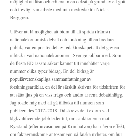
möjlighet att läsa och editera, men också på grund av ett gott
och trevligt samarbete med min medredaktör Niclas
Berggren.
Utöver att få möjlighet att bidra till att sprida (främst)
nationalekonomisk debatt och forskning till en bredare
publik, var en positiv del av redaktörskapet att det gav en
inblick i vad nationalekonomer i Sverige jobbar med. Som
de flesta ED-läsare säkert känner till innehåller varje
nummer olika typer bidrag. En del bidrag är
populärvetenskapliga sammanfattningar av
forskningsartiklar, en del är särskilt skrivna för tidskriften för
att sätta ljus på en viss fråga och andra är rena debattinlägg.
Jag roade mig med att gå tillbaka till numren som
publicerades 2017–2018. Då skrevs det t ex om vad
lågkvalificerade jobb leder till, om sanktionerna mot
Ryssland (efter invasionen på Krimhalvön) har någon effekt,
om faktagranskning är lösningen på falska nyheter, om hur