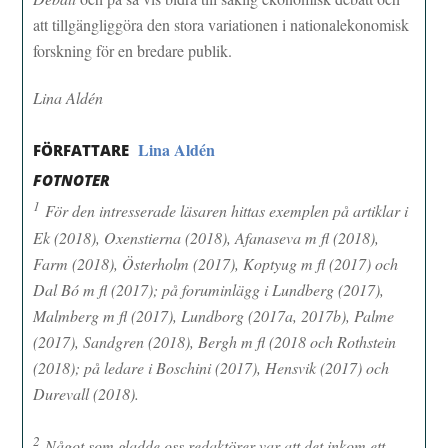
att tillgängliggöra den stora variationen i nationalekonomisk
forskning för en bredare publik.
Lina Aldén
Lina Aldén
FÖRFATTARE
FOTNOTER
1
För den intresserade läsaren hittas exemplen på artiklar i
Ek (2018), Oxenstierna (2018), Afanaseva m fl (2018),
Farm (2018), Österholm (2017), Koptyug m fl (2017) och
Dal Bó m fl (2017); på foruminlägg i Lundberg (2017),
Malmberg m fl (2017), Lundborg (2017a, 2017b), Palme
(2017), Sandgren (2018), Bergh m fl (2018 och Rothstein
(2018); på ledare i Boschini (2017), Hensvik (2017) och
Durevall (2018).
2
Något som gladde oss redaktörer var att det inkom ett