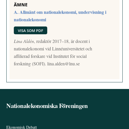
ÄMNE
A. Allmänt om nationalekonomi, undervisning i
nationalekonomi
VISA SOM PDF
Lina Aldén
, redaktör 2017–18, är docent i
nationalekonomi vid Linnéuniversitetet och
affilierad forskare vid Institutet för social
forskning (SOFI).
lina.alden@lnu.se
Nationalekonomiska Föreningen
Back
To
Top
Ekonomisk Debatt