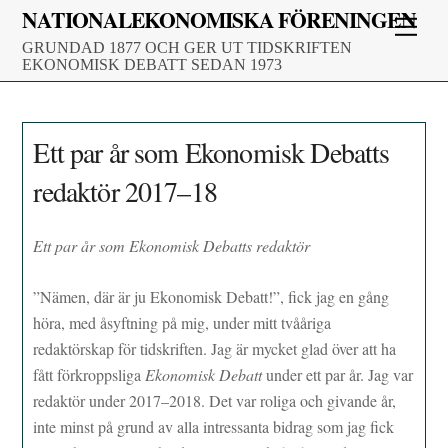
Skip
NATIONALEKONOMISKA FÖRENINGEN
Men
to
GRUNDAD 1877 OCH GER UT TIDSKRIFTEN
content
EKONOMISK DEBATT SEDAN 1973
Ett par år som Ekonomisk Debatts
redaktör 2017–18
Ett par år som Ekonomisk Debatts redaktör
”Nämen, där är ju Ekonomisk Debatt!”, fick jag en gång
höra, med åsyftning på mig, under mitt tvååriga
redaktörskap för tidskriften. Jag är mycket glad över att ha
fått förkroppsliga
Ekonomisk Debatt
under ett par år. Jag var
redaktör under 2017–2018. Det var roliga och givande år,
inte minst på grund av alla intressanta bidrag som jag fick