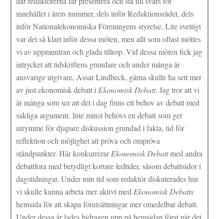
där redaktörerna får presentera och stå till svars för
innehållet i årets nummer, dels inför Redaktionsrådet, dels
inför Nationalekonomiska Föreningens styrelse. Lite svettigt
var det så klart inför dessa möten, men allt som oftast möttes
vi av uppmuntran och glada tillrop. Vid dessa möten fick jag
intrycket att tidskriftens grundare och under många år
ansvarige utgivare, Assar Lindbeck, gärna skulle ha sett mer
av just ekonomisk debatt i
Ekonomisk Debatt
. Jag tror att vi
är många som ser att det i dag finns ett behov av debatt med
sakliga argument. Inte minst behövs en debatt som ger
utrymme för djupare diskussion grundad i fakta, tid för
reflektion och möjlighet att pröva och ompröva
ståndpunkter. Här konkurrerar
Ekonomisk Debatt
med andra
debattfora med betydligt kortare ledtider, såsom debattsidor i
dagstidningar. Under min tid som redaktör diskuterades hur
vi skulle kunna arbeta mer aktivt med
Ekonomisk Debatts
hemsida för att skapa förutsättningar mer omedelbar debatt.
Under dessa år lades bidragen upp på hemsidan först när det