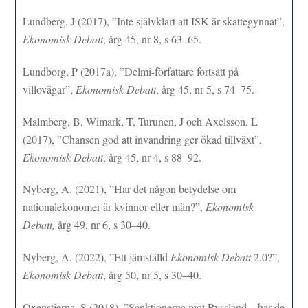
Lundberg, J (2017), ”Inte självklart att ISK är skattegynnat”,
Ekonomisk Debatt
, årg 45, nr 8, s 63–65.
Lundborg, P (2017a), ”Delmi-författare fortsatt på
villovägar”,
Ekonomisk Debatt
, årg 45, nr 5, s 74–75.
Malmberg, B, Wimark, T, Turunen, J och Axelsson, L
(2017), ”Chansen god att invandring ger ökad tillväxt”,
Ekonomisk Debatt
, årg 45, nr 4, s 88–92.
Nyberg, A. (2021), ”Har det någon betydelse om
nationalekonomer är kvinnor eller män?”,
Ekonomisk
Debatt,
årg 49, nr 6, s 30–40.
Nyberg, A. (2022), ”Ett jämställd
Ekonomisk Debatt
2.0?”,
Ekonomisk Debatt
, årg 50, nr 5, s 30–40.
Oxenstierna, S (2018), ”Sanktionerna mot Ryssland – har de