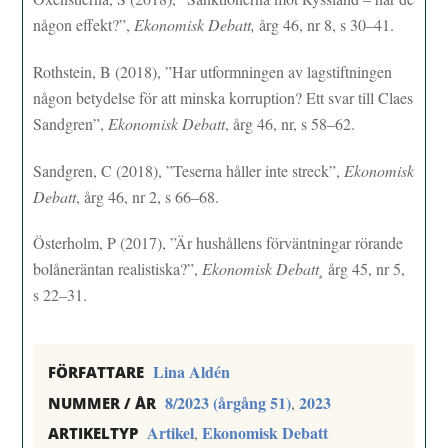
någon effekt?”,
Ekonomisk Debatt,
årg 46, nr 8, s 30–41.
Rothstein, B (2018), ”Har utformningen av lagstiftningen
någon betydelse för att minska korruption? Ett svar till Claes
Sandgren”,
Ekonomisk Debatt
, årg 46, nr, s 58–62.
Sandgren, C (2018), ”Teserna håller inte streck”,
Ekonomisk
Debatt
, årg 46, nr 2, s 66–68.
Österholm, P (2017), ”Är hushållens förväntningar rörande
bolåneräntan realistiska?”,
Ekonomisk Debatt¸
årg 45, nr 5,
s 22–31.
Lina Aldén
FÖRFATTARE
8/2023 (årgång 51)
2023
,
NUMMER / ÅR
Artikel
Ekonomisk Debatt
,
ARTIKELTYP