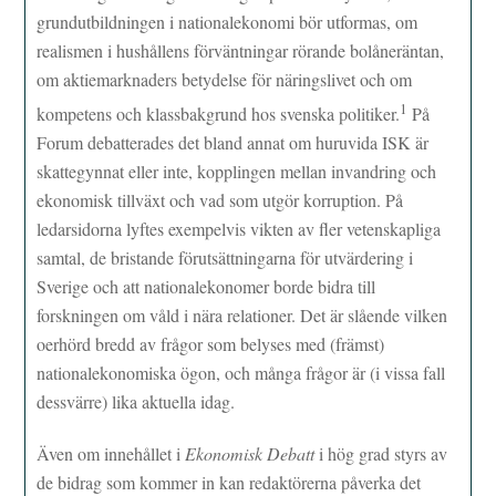
grundutbildningen i nationalekonomi bör utformas, om
realismen i hushållens förväntningar rörande bolåneräntan,
om aktiemarknaders betydelse för näringslivet och om
1
kompetens och klassbakgrund hos svenska politiker.
På
Forum debatterades det bland annat om huruvida ISK är
skattegynnat eller inte, kopplingen mellan invandring och
ekonomisk tillväxt och vad som utgör korruption. På
ledarsidorna lyftes exempelvis vikten av fler vetenskapliga
samtal, de bristande förutsättningarna för utvärdering i
Sverige och att nationalekonomer borde bidra till
forskningen om våld i nära relationer. Det är slående vilken
oerhörd bredd av frågor som belyses med (främst)
nationalekonomiska ögon, och många frågor är (i vissa fall
dessvärre) lika aktuella idag.
Även om innehållet i
Ekonomisk Debatt
i hög grad styrs av
de bidrag som kommer in kan redaktörerna påverka det