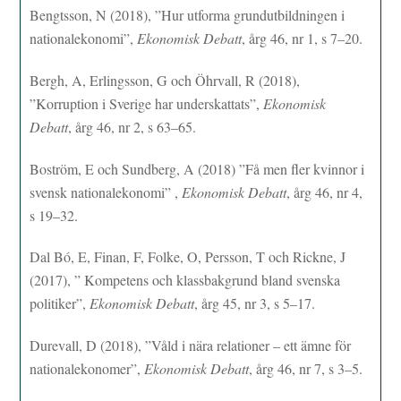
Bengtsson, N (2018), ”Hur utforma grundutbildningen i
nationalekonomi”,
Ekonomisk Debatt
, årg 46, nr 1, s 7–20.
Bergh, A, Erlingsson, G och Öhrvall, R (2018),
”Korruption i Sverige har underskattats”,
Ekonomisk
Debatt
, årg 46, nr 2, s 63–65.
Boström, E och Sundberg, A (2018) ”Få men fler kvinnor i
svensk nationalekonomi” ,
Ekonomisk Debatt
, årg 46, nr 4,
s 19–32.
Dal Bó, E, Finan, F, Folke, O, Persson, T och Rickne, J
(2017), ” Kompetens och klassbakgrund bland svenska
politiker”,
Ekonomisk Debatt
, årg 45, nr 3, s 5–17.
Durevall, D (2018), ”Våld i nära relationer – ett ämne för
nationalekonomer”,
Ekonomisk Debatt
, årg 46, nr 7, s 3–5.