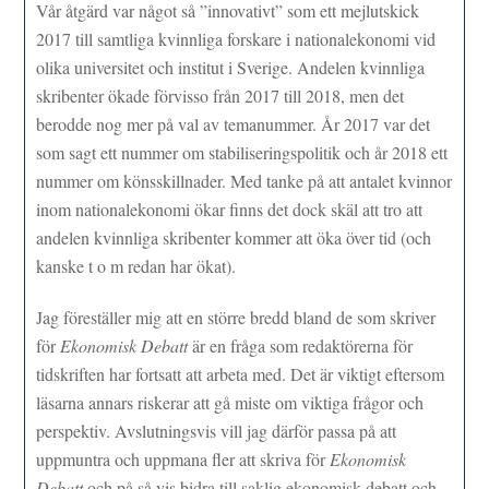
Vår åtgärd var något så ”innovativt” som ett mejlutskick
2017 till samtliga kvinnliga forskare i nationalekonomi vid
olika universitet och institut i Sverige. Andelen kvinnliga
skribenter ökade förvisso från 2017 till 2018, men det
berodde nog mer på val av temanummer. År 2017 var det
som sagt ett nummer om stabiliseringspolitik och år 2018 ett
nummer om könsskillnader. Med tanke på att antalet kvinnor
inom nationalekonomi ökar finns det dock skäl att tro att
andelen kvinnliga skribenter kommer att öka över tid (och
kanske t o m redan har ökat).
Jag föreställer mig att en större bredd bland de som skriver
för
Ekonomisk Debatt
är en fråga som redaktörerna för
tidskriften har fortsatt att arbeta med. Det är viktigt eftersom
läsarna annars riskerar att gå miste om viktiga frågor och
perspektiv. Avslutningsvis vill jag därför passa på att
uppmuntra och uppmana fler att skriva för
Ekonomisk
Debatt
och på så vis bidra till saklig ekonomisk debatt och