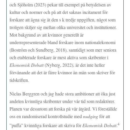
och Sjöholm (2023) pekar till exempel på betydelsen av
kultur och normer och på att det saknas incitament för
forskare att ägna sig åt den s k tredje uppgiften, något som
troligen skiljer sig mellan olika universitet och institutioner.
Mot bakgrund av att kvinnor generellt är
underrepresenterade bland forskare inom nationalekonomi
(Boström och Sundberg, 2018), samtidigt som mer seniora
och etablerade forskare är mest aktiva som skribenter i
Ekonomisk Debatt
(Nyberg, 2022), är det inte heller
förvånande att det är färre kvinnor än män som skriver för
tidskriften.
Niclas Berggren och jag hade stora ambitioner att öka just
andelen kvinnliga skribenter under vår tid som redaktörer.
Planen var dessutom att forska på vår åtgärd. Vi föreställde
oss en randomiserad kontrollstudie med
nudging
för att
4
”puffa” kvinnliga forskare att skriva för
Ekonomisk Debatt
.