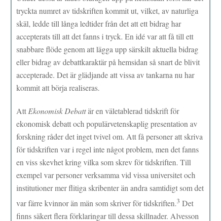
tryckta numret av tidskriften kommit ut, vilket, av naturliga
skäl, ledde till långa ledtider från det att ett bidrag har
accepterats till att det fanns i tryck. En idé var att få till ett
snabbare flöde genom att lägga upp särskilt aktuella bidrag
eller bidrag av debattkaraktär på hemsidan så snart de blivit
accepterade. Det är glädjande att vissa av tankarna nu har
kommit att börja realiseras.
Att
Ekonomisk Debatt
är en väletablerad tidskrift för
ekonomisk debatt och populärvetenskaplig presentation av
forskning råder det inget tvivel om. Att få personer att skriva
för tidskriften var i regel inte något problem, men det fanns
en viss skevhet kring vilka som skrev för tidskriften. Till
exempel var personer verksamma vid vissa universitet och
institutioner mer flitiga skribenter än andra samtidigt som det
3
var färre kvinnor än män som skriver för tidskriften.
Det
finns säkert flera förklaringar till dessa skillnader. Alvesson