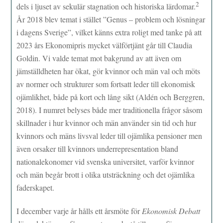
2
dels i ljuset av sekulär stagnation och historiska lärdomar.
År 2018 blev temat i stället ”Genus – problem och lösningar
i dagens Sverige”, vilket känns extra roligt med tanke på att
2023 års Ekonomipris mycket välförtjänt går till Claudia
Goldin. Vi valde temat mot bakgrund av att även om
jämställdheten har ökat, gör kvinnor och män val och möts
av normer och strukturer som fortsatt leder till ekonomisk
ojämlikhet, både på kort och lång sikt (Aldén och Berggren,
2018). I numret belyses både mer traditionella frågor såsom
skillnader i hur kvinnor och män använder sin tid och hur
kvinnors och mäns livsval leder till ojämlika pensioner men
även orsaker till kvinnors underrepresentation bland
nationalekonomer vid svenska universitet, varför kvinnor
och män begår brott i olika utsträckning och det ojämlika
faderskapet.
I december varje år hålls ett årsmöte för
Ekonomisk Debatt