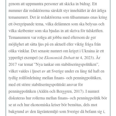
genom att uppmuntra personer att skicka in bidrag. Ett
nummer där redaktörerna särskilt styr innehållet är det årliga
temanumret. Det är redaktörerna som tillsammans enas kring
ett övergripande tema, vilka delämnen som ska belysas och
vilka skribenter som ska bjudas in att skriva för tidskriften.
Temanumren var roliga att jobba med eftersom de ger
möjlighet att sätta ljus på en aktuell eller viktig fråga från
olika vinklar. Det senaste numret om kriget i Ukraina är ett
ypperligt exempel (se
Ekonomisk Debatt
nr 4, 2023). År
2017 var temat ”Nya tankar om stabiliseringspolitiken”,
vilket valdes i ljuset av att Sverige under en lång tid haft en
tydlig rollfördelning mellan finans- och penningpolitiken,
med ett större stabiliseringspolitiskt ansvar för
penningpolitiken (Aldén och Berggren, 2017). I numret
diskuteras hur rollerna mellan finans- och penningpolitik bör
se ut och hur ekonomiska kriser bör bemötas, dels mot
bakgrund av den lågräntemiljö som Sverige då befann sig i,