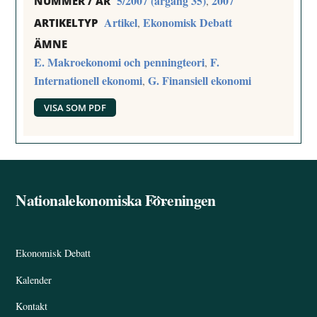
5/2007 (årgång 35)
2007
,
NUMMER / ÅR
Artikel
Ekonomisk Debatt
,
ARTIKELTYP
ÄMNE
E. Makroekonomi och penningteori
F.
,
Internationell ekonomi
G. Finansiell ekonomi
,
VISA SOM PDF
Nationalekonomiska Föreningen
Back
To
Top
Ekonomisk Debatt
Kalender
Kontakt