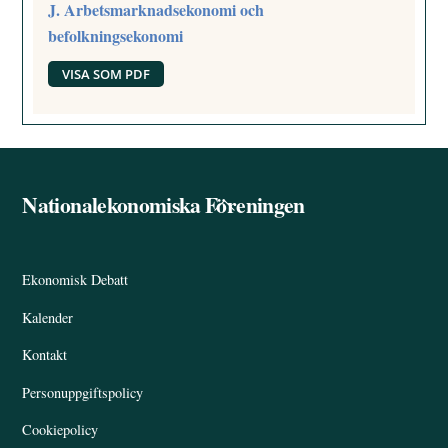
J. Arbetsmarknadsekonomi och
befolkningsekonomi
VISA SOM PDF
Nationalekonomiska Föreningen
Back
To
Top
Ekonomisk Debatt
Kalender
Kontakt
Personuppgiftspolicy
Cookiepolicy