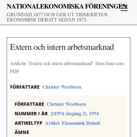
Skip
NATIONALEKONOMISKA FÖRENINGEN
Men
to
GRUNDAD 1877 OCH GER UT TIDSKRIFTEN
content
EKONOMISK DEBATT SEDAN 1973
Extern och intern arbetsmarknad
Artikeln ”Extern och intern arbetsmarknad” finns bara som
PDF
Christer Wretborn
FÖRFATTARE
Christer Wretborn
FÖRFATTARE
2/1974 (årgång 2)
1974
,
NUMMER / ÅR
Artikel
Ekonomisk Debatt
,
ARTIKELTYP
ÄMNE