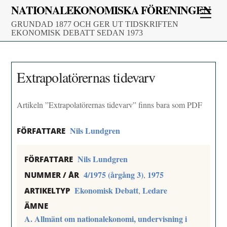
Skip
NATIONALEKONOMISKA FÖRENINGEN
Men
to
GRUNDAD 1877 OCH GER UT TIDSKRIFTEN
content
EKONOMISK DEBATT SEDAN 1973
Extrapolatörernas tidevarv
Artikeln ”Extrapolatörernas tidevarv” finns bara som PDF
Nils Lundgren
FÖRFATTARE
Nils Lundgren
FÖRFATTARE
4/1975 (årgång 3)
1975
,
NUMMER / ÅR
Ekonomisk Debatt
Ledare
,
ARTIKELTYP
ÄMNE
A. Allmänt om nationalekonomi, undervisning i