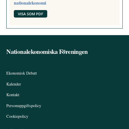
nationalekonomi
VISA SOM PDF
Nationalekonomiska Föreningen
Back
To
Top
Ekonomisk Debatt
Kalender
Kontakt
Personuppgiftspolicy
Cookiepolicy