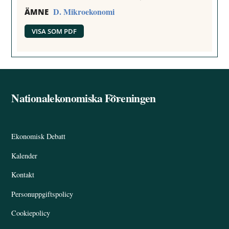
D. Mikroekonomi
ÄMNE
VISA SOM PDF
Nationalekonomiska Föreningen
Back
To
Top
Ekonomisk Debatt
Kalender
Kontakt
Personuppgiftspolicy
Cookiepolicy