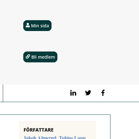
Min sida
Bli medlem
LinkedIn
Twitter
Facebook
FÖRFATTARE
Jakob Almerud
Tobias Laun
,