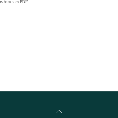
inns bara som PDF
Back
To