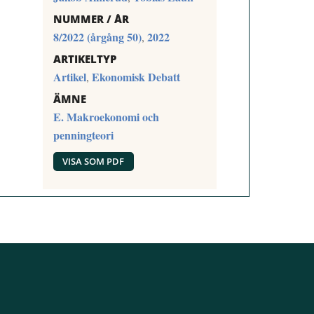
NUMMER / ÅR
8/2022 (årgång 50)
2022
,
ARTIKELTYP
Artikel
Ekonomisk Debatt
,
ÄMNE
E. Makroekonomi och
penningteori
VISA SOM PDF