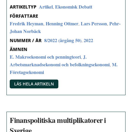
Artikel
Ekonomisk Debatt
,
ARTIKELTYP
FÖRFATTARE
Fredrik Heyman
Henning Ottmer
Lars Persson
Pehr-
,
,
,
Johan Norbäck
8/2022 (årgång 50)
2022
,
NUMMER / ÅR
ÄMNEN
E. Makroekonomi och penningteori
J.
,
Arbetsmarknadsekonomi och befolkningsekonomi
M.
,
Företagsekonomi
LÄS HELA ARTIKELN
Finanspolitiska multiplikatorer i
Sverige