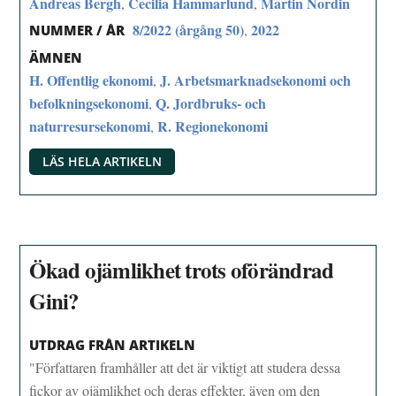
Andreas Bergh
Cecilia Hammarlund
Martin Nordin
,
,
8/2022 (årgång 50)
2022
,
NUMMER / ÅR
ÄMNEN
H. Offentlig ekonomi
J. Arbetsmarknadsekonomi och
,
befolkningsekonomi
Q. Jordbruks- och
,
naturresursekonomi
R. Regionekonomi
,
LÄS HELA ARTIKELN
Ökad ojämlikhet trots oförändrad
Gini?
UTDRAG FRÅN ARTIKELN
"Författaren framhåller att det är viktigt att studera dessa
fickor av ojämlikhet och deras effekter, även om den