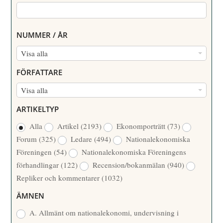
NUMMER / ÅR
N
Visa alla
U
FÖRFATTARE
M
F
Visa alla
M
Ö
E
ARTIKELTYP
R
R
Alla
Artikel
(2193)
Ekonomporträtt
(73)
F
/
Forum
(325)
Ledare
(494)
Nationalekonomiska
A
Å
Föreningen
(54)
Nationalekonomiska Föreningens
T
R
förhandlingar
(122)
Recension/bokanmälan
(940)
T
Repliker och kommentarer
(1032)
A
R
ÄMNEN
E
A. Allmänt om nationalekonomi, undervisning i