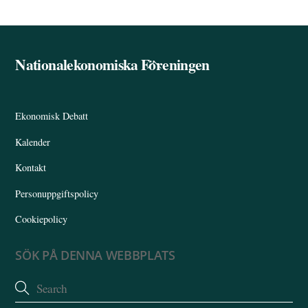
Nationalekonomiska Föreningen
Back
To
Top
Ekonomisk Debatt
Kalender
Kontakt
Personuppgiftspolicy
Cookiepolicy
SÖK PÅ DENNA WEBBPLATS