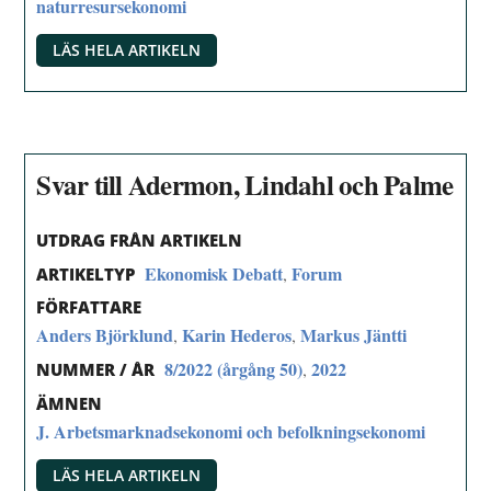
naturresursekonomi
LÄS HELA ARTIKELN
Svar till Adermon, Lindahl och Palme
UTDRAG FRÅN ARTIKELN
Ekonomisk Debatt
Forum
,
ARTIKELTYP
FÖRFATTARE
Anders Björklund
Karin Hederos
Markus Jäntti
,
,
8/2022 (årgång 50)
2022
,
NUMMER / ÅR
ÄMNEN
J. Arbetsmarknadsekonomi och befolkningsekonomi
LÄS HELA ARTIKELN