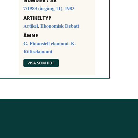
NUMMER / ÅR
7/1983 (årgång 11)
1983
,
ARTIKELTYP
Artikel
Ekonomisk Debatt
,
ÄMNE
G. Finansiell ekonomi
K.
,
Rättsekonomi
VISA SOM PDF