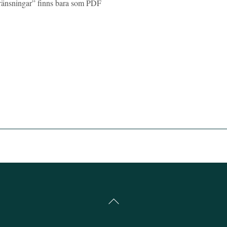
ränsningar” finns bara som PDF
Back
To
Top