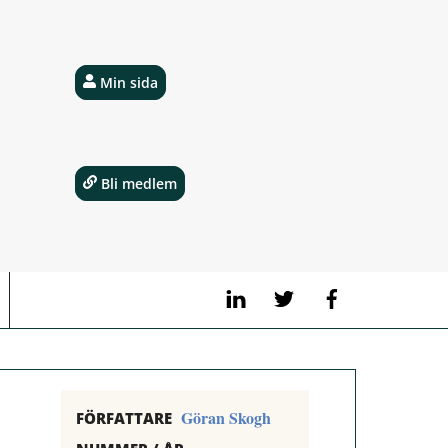
Min sida
Bli medlem
LinkedIn
Twitter
Facebook
Göran Skogh
FÖRFATTARE