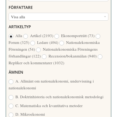
U
FÖRFATTARE
M
F
Visa alla
M
Ö
E
ARTIKELTYP
R
R
Alla
Artikel
(2193)
Ekonomporträtt
(73)
F
/
Forum
(325)
Ledare
(494)
Nationalekonomiska
A
Å
Föreningen
(54)
Nationalekonomiska Föreningens
T
R
förhandlingar
(122)
Recension/bokanmälan
(940)
T
Repliker och kommentarer
(1032)
A
R
ÄMNEN
E
A. Allmänt om nationalekonomi, undervisning i
nationalekonomi
B. Doktrinhistoria och nationalekonomisk metodologi
C. Matematiska och kvantitativa metoder
D. Mikroekonomi