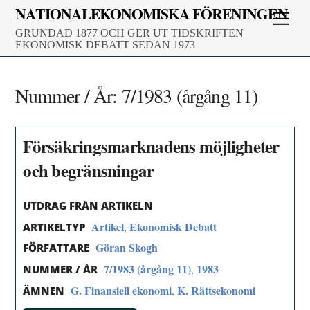
Skip
NATIONALEKONOMISKA FÖRENINGEN
Men
to
GRUNDAD 1877 OCH GER UT TIDSKRIFTEN
content
EKONOMISK DEBATT SEDAN 1973
Nummer / År:
7/1983 (årgång 11)
Försäkringsmarknadens möjligheter
och begränsningar
UTDRAG FRÅN ARTIKELN
Artikel
Ekonomisk Debatt
,
ARTIKELTYP
Göran Skogh
FÖRFATTARE
7/1983 (årgång 11)
1983
,
NUMMER / ÅR
G. Finansiell ekonomi
K. Rättsekonomi
,
ÄMNEN