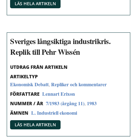
LÄS HELA ARTIKELN
Sveriges långsiktiga industrikris.
Replik till Pehr Wissén
UTDRAG FRÅN ARTIKELN
ARTIKELTYP
Ekonomisk Debatt
Repliker och kommentarer
,
Lennart Erixon
FÖRFATTARE
7/1983 (årgång 11)
1983
,
NUMMER / ÅR
L. Industriell ekonomi
ÄMNEN
LÄS HELA ARTIKELN