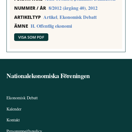
8/2012 (årgång 40)
2012
,
NUMMER / ÅR
Artikel
Ekonomisk Debatt
,
ARTIKELTYP
H. Offentlig ekonomi
ÄMNE
VISA SOM PDF
Nationalekonomiska Föreningen
Back
To
Top
Ekonomisk Debatt
Kalender
Kontakt
Personuppgiftspolicy