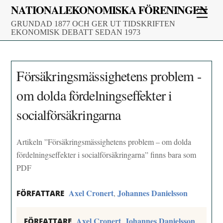
Skip
NATIONALEKONOMISKA FÖRENINGEN
Men
to
GRUNDAD 1877 OCH GER UT TIDSKRIFTEN
content
EKONOMISK DEBATT SEDAN 1973
Försäkringsmässighetens problem -
om dolda fördelningseffekter i
socialförsäkringarna
Artikeln ”Försäkringsmässighetens problem – om dolda
fördelningseffekter i socialförsäkringarna” finns bara som
PDF
Axel Cronert
Johannes Danielsson
,
FÖRFATTARE
Axel Cronert
Johannes Danielsson
,
FÖRFATTARE