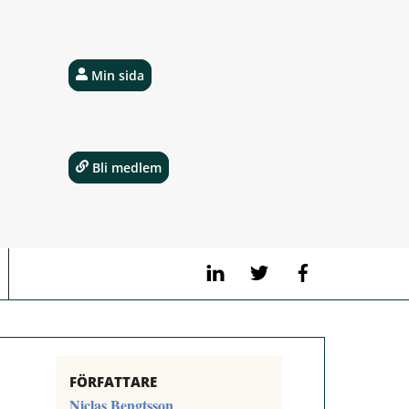
Min sida
Bli medlem
LinkedIn
Twitter
Facebook
FÖRFATTARE
Niclas Bengtsson