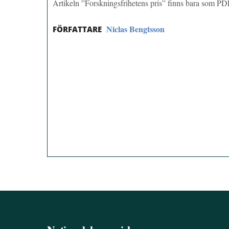
Artikeln ”Forskningsfrihetens pris” finns bara som PD
Niclas Bengtsson
FÖRFATTARE