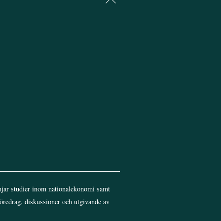
To
Top
jar studier inom nationalekonomi samt
föredrag, diskussioner och utgivande av