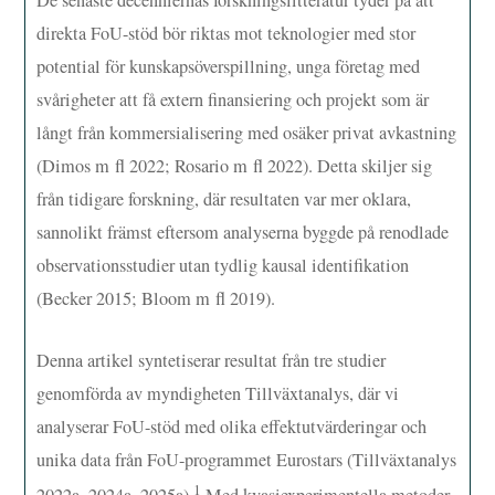
De senaste decenniernas forskningslitteratur tyder på att
direkta FoU-stöd bör riktas mot teknologier med stor
potential för kunskapsöverspillning, unga företag med
svårigheter att få extern finansiering och projekt som är
långt från kommersialisering med osäker privat avkastning
(Dimos m fl 2022; Rosario m fl 2022). Detta skiljer sig
från tidigare forskning, där resultaten var mer oklara,
sannolikt främst eftersom analyserna byggde på renodlade
observationsstudier utan tydlig kausal identifikation
(Becker 2015; Bloom m fl 2019).
Denna artikel syntetiserar resultat från tre studier
genomförda av myndigheten Tillväxtanalys, där vi
analyserar FoU-stöd med olika effektutvärderingar och
unika data från FoU-programmet Eurostars (Tillväxtanalys
1