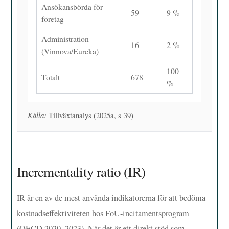
Ansökansbörda för
59
9 %
företag
Administration
16
2 %
(Vinnova/Eureka)
100
Totalt
678
%
Källa:
Tillväxtanalys (2025a, s 39)
Incrementality ratio (IR)
IR är en av de mest använda indikatorerna för att bedöma
kostnadseffektiviteten hos FoU-incitamentsprogram
(OECD 2020, 2023). När det är ett direkt stöd som