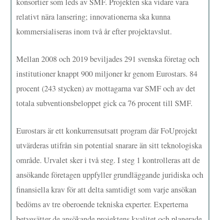
konsortier som leds av SMF. Projekten ska vidare vara
relativt nära lansering; innovationerna ska kunna
kommersialiseras inom två år efter projektavslut.
Mellan 2008 och 2019 beviljades 291 svenska företag och
institutioner knappt 900 miljoner kr genom Eurostars. 84
procent (243 stycken) av mottagarna var SMF och av det
totala subventionsbeloppet gick ca 76 procent till SMF.
Eurostars är ett konkurrensutsatt program där FoUprojekt
utvärderas utifrån sin potential snarare än sitt teknologiska
område. Urvalet sker i två steg. I steg 1 kontrolleras att de
ansökande företagen uppfyller grundläggande juridiska och
finansiella krav för att delta samtidigt som varje ansökan
bedöms av tre oberoende tekniska experter. Experterna
betygsätter de ansökande projektens kvalitet och planerade