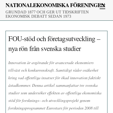
Skip
NATIONALEKONOMISKA FÖRENINGEN
Men
to
GRUNDAD 1877 OCH GER UT TIDSKRIFTEN
content
EKONOMISK DEBATT SEDAN 1973
FOU-stöd och företagsutveckling –
nya rön från svenska studier
Innovation är avgörande för avancerade ekonomiers
tillväxt och konkurrenskraft.
Samtidigt
råder osäkerhet
kring vad offentliga insatser
för ökad innovation
faktiskt
åstadkommer. Denna artikel sammanfattar tre svenska
studier som undersöker effekten av
offentliga ekonomiska
stöd för forskning
s
– och utvecklingsprojekt
genom
forsknings
programmet
Eurostars för perioden 2008 till