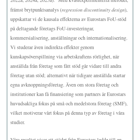
2022a, 2024a, 2025a).
Med kvasiexperimentella metoder,
främst brytpunktsanalys (
regression discontinuity design
),
uppskattar vi de kausala effekterna av Eurostars FoU-stöd
på deltagande företags FoU-investeringar,
kommersialisering, anställningar och internationalisering.
Vi studerar även indirekta effekter genom
kunskapsöverspillning via arbetskraftens rörlighet, när
anställda från företag som fått stöd går vidare till andra
företag utan stöd; alternativt när tidigare anställda startar
egna avknoppningsföretag. Även om stora företag och
institutioner kan få finansiering som partners är Eurostars
huvudsakliga fokus på små och medelstora företag (SMF),
vilket motiverar vårt fokus på denna typ av företag i våra
studier.
Våra resultat visar att stödet från Eurostars ledde till en