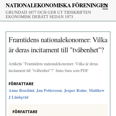
Skip
NATIONALEKONOMISKA FÖRENINGEN
Men
to
GRUNDAD 1877 OCH GER UT TIDSKRIFTEN
content
EKONOMISK DEBATT SEDAN 1973
Framtidens nationalekonomer: Vilka
är deras incitament till "tvåbenhet"?
Artikeln ”Framtidens nationalekonomer: Vilka är deras
incitament till ”tvåbenhet”?” finns bara som PDF
FÖRFATTARE
Anne Boschini
Jan Pettersson
Jesper Roine
Matthew
,
,
,
J Lindqvist
FÖRFATTARE