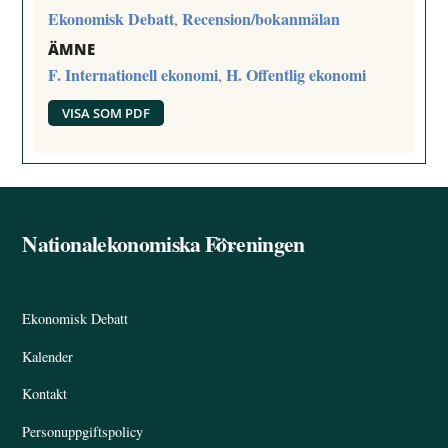
Ekonomisk Debatt
Recension/bokanmälan
,
ÄMNE
F. Internationell ekonomi
H. Offentlig ekonomi
,
VISA SOM PDF
Nationalekonomiska Föreningen
Back
To
Top
Ekonomisk Debatt
Kalender
Kontakt
Personuppgiftspolicy