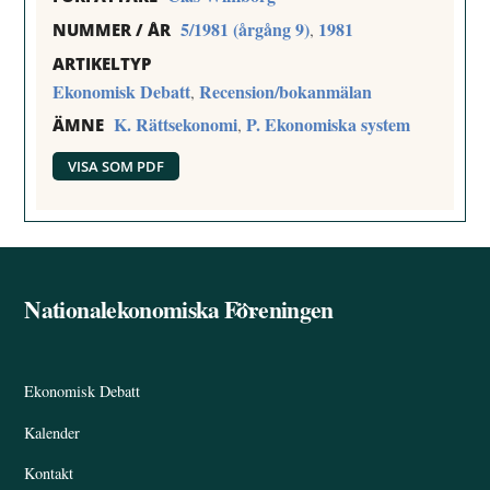
5/1981 (årgång 9)
1981
,
NUMMER / ÅR
ARTIKELTYP
Ekonomisk Debatt
Recension/bokanmälan
,
K. Rättsekonomi
P. Ekonomiska system
,
ÄMNE
VISA SOM PDF
Nationalekonomiska Föreningen
Back
To
Top
Ekonomisk Debatt
Kalender
Kontakt