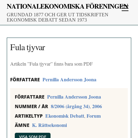
Skip
NATIONALEKONOMISKA FÖRENINGEN
Men
to
GRUNDAD 1877 OCH GER UT TIDSKRIFTEN
content
EKONOMISK DEBATT SEDAN 1973
Fula tjyvar
Artikeln ”Fula tjyvar” finns bara som PDF
Pernilla Andersson Joona
FÖRFATTARE
Pernilla Andersson Joona
FÖRFATTARE
8/2006 (årgång 34)
2006
,
NUMMER / ÅR
Ekonomisk Debatt
Forum
,
ARTIKELTYP
K. Rättsekonomi
ÄMNE
VISA SOM PDF