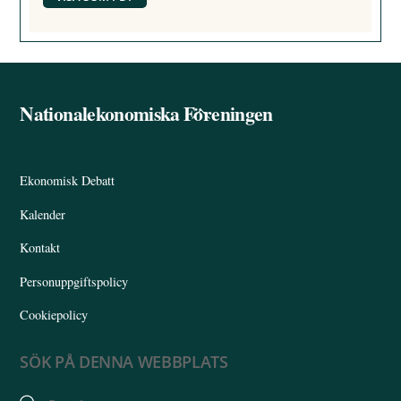
Nationalekonomiska Föreningen
Back
To
Top
Ekonomisk Debatt
Kalender
Kontakt
Personuppgiftspolicy
Cookiepolicy
SÖK PÅ DENNA WEBBPLATS