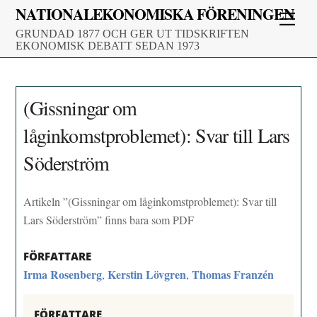
Skip
NATIONALEKONOMISKA FÖRENINGEN
Men
to
GRUNDAD 1877 OCH GER UT TIDSKRIFTEN
content
EKONOMISK DEBATT SEDAN 1973
(Gissningar om
låginkomstproblemet): Svar till Lars
Söderström
Artikeln ”(Gissningar om låginkomstproblemet): Svar till
Lars Söderström” finns bara som PDF
FÖRFATTARE
Irma Rosenberg
Kerstin Lövgren
Thomas Franzén
,
,
FÖRFATTARE