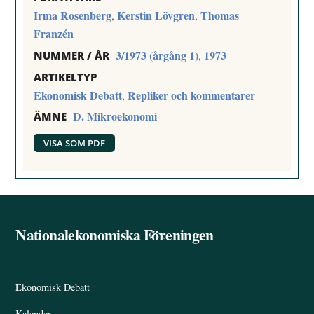
Irma Rosenberg
Kerstin Lövgren
Thomas
,
,
Franzén
3/1973 (årgång 1)
1973
,
NUMMER / ÅR
ARTIKELTYP
Ekonomisk Debatt
Repliker och kommentarer
,
D. Mikroekonomi
ÄMNE
VISA SOM PDF
Nationalekonomiska Föreningen
Back
To
Top
Ekonomisk Debatt
Kalender