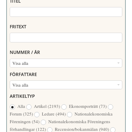
TITEL
FRITEXT
NUMMER / ÅR
N
Visa alla
U
FÖRFATTARE
M
F
Visa alla
M
Ö
E
ARTIKELTYP
R
R
Alla
Artikel
(2193)
Ekonomporträtt
(73)
F
/
Forum
(325)
Ledare
(494)
Nationalekonomiska
A
Å
Föreningen
(54)
Nationalekonomiska Föreningens
T
R
förhandlingar
(122)
Recension/bokanmälan
(940)
T