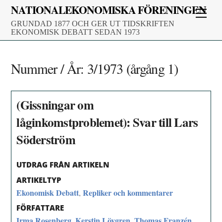
Skip
NATIONALEKONOMISKA FÖRENINGEN
Men
to
GRUNDAD 1877 OCH GER UT TIDSKRIFTEN
content
EKONOMISK DEBATT SEDAN 1973
Nummer / År:
3/1973 (årgång 1)
(Gissningar om
låginkomstproblemet): Svar till Lars
Söderström
UTDRAG FRÅN ARTIKELN
ARTIKELTYP
Ekonomisk Debatt
Repliker och kommentarer
,
FÖRFATTARE
Irma Rosenberg
Kerstin Lövgren
Thomas Franzén
,
,