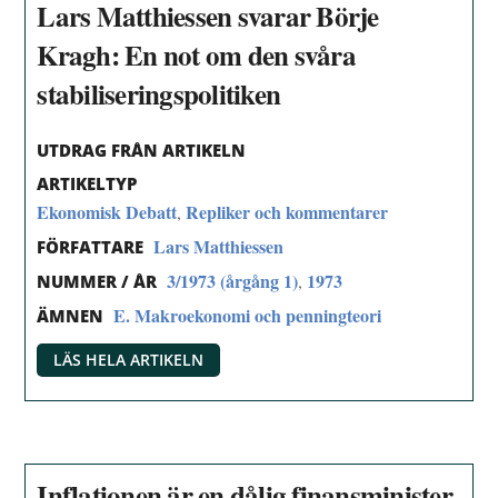
Lars Matthiessen svarar Börje
Kragh: En not om den svåra
stabiliseringspolitiken
UTDRAG FRÅN ARTIKELN
ARTIKELTYP
Ekonomisk Debatt
Repliker och kommentarer
,
Lars Matthiessen
FÖRFATTARE
3/1973 (årgång 1)
1973
,
NUMMER / ÅR
E. Makroekonomi och penningteori
ÄMNEN
LÄS HELA ARTIKELN
Inflationen är en dålig finansminister