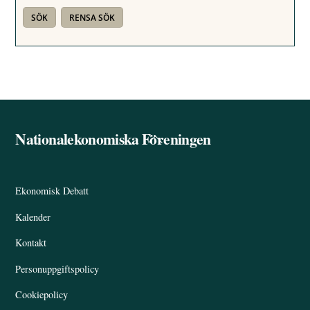
Nationalekonomiska Föreningen
Back
To
Top
Ekonomisk Debatt
Kalender
Kontakt
Personuppgiftspolicy
Cookiepolicy