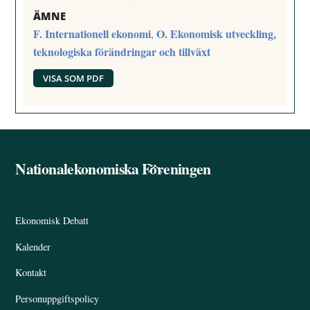
ÄMNE
F. Internationell ekonomi
O. Ekonomisk utveckling,
,
teknologiska förändringar och tillväxt
VISA SOM PDF
Nationalekonomiska Föreningen
Back
To
Top
Ekonomisk Debatt
Kalender
Kontakt
Personuppgiftspolicy