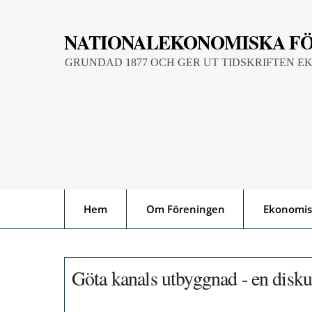
Skip
to
NATIONALEKONOMISKA F
content
GRUNDAD 1877 OCH GER UT TIDSKRIFTEN E
Hem
Om Föreningen
Ekonomis
Göta kanals utbyggnad - en disk