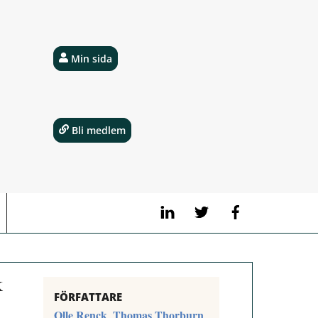
Min sida
Bli medlem
LinkedIn
Twitter
Facebook
k
FÖRFATTARE
Olle Renck
Thomas Thorburn
,