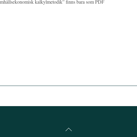
samhällsekonomisk kalkylmetodik” finns bara som PDF
Back
To