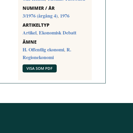
NUMMER / ÅR
3/1976 (årgång 4)
1976
,
ARTIKELTYP
Artikel
Ekonomisk Debatt
,
ÄMNE
H. Offentlig ekonomi
R.
,
Regionekonomi
VISA SOM PDF