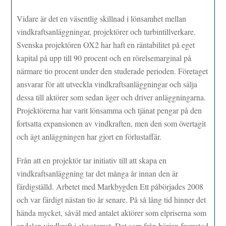
Vidare är det en väsentlig skillnad i lönsamhet mellan
vindkraftsanläggningar, projektörer och turbintillverkare.
Svenska projektören OX2 har haft en räntabilitet på eget
kapital på upp till 90 procent och en rörelsemarginal på
närmare tio procent under den studerade perioden. Företaget
ansvarar för att utveckla vindkraftsanläggningar och sälja
dessa till aktörer som sedan äger och driver anläggningarna.
Projektörerna har varit lönsamma och tjänat pengar på den
fortsatta expansionen av vindkraften, men den som övertagit
och ägt anläggningen har gjort en förlustaffär.
Från att en projektör tar initiativ till att skapa en
vindkraftsanläggning tar det många år innan den är
färdigställd. Arbetet med Markbygden Ett påbörjades 2008
och var färdigt nästan tio år senare. På så lång tid hinner det
hända mycket, såväl med antalet aktörer som elpriserna som
andelen vindkraft i elsystemet. Det som från början framstod