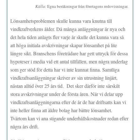
Källa:
Egna beräkningar från företagens redovisningar.
Lönsamhetsproblemen skulle kunna vara knutna till
vindkraftverkens ålder. Då många anläggningar är nya och
det hela tiden anlagts fler varje år skulle det kunna vara så
att höga initiala avskrivningar skapar lönsamhet på lite
längre sikt. Branschens företrädare har gett uttryck för dessa
hypoteser i media vid ett antal tillfällen, men några underlag
som ger stöd för detta har vi inte kunnat finna. Samtliga
vindkraftsanläggningar skriver av sin utrustning linjärt,
nästan alltid över 25 års tid. Det sker därför inte särskilt
stora avskrivningar under de första åren. När vi delar upp
vindkraftsanläggningarna efter de år de har driftsatts kan vi
inte heller finna att äldre bolag har bättre lönsamhet.
Tvärtom kan vi ana stigande underhållskostnader redan efter
några års drift.