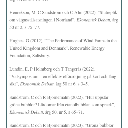
Henrekson, M, C Sandström och C Alm (2022), ”Slutreplik
om vätgasstålsatsningen i Norrland”,
Ekonomisk Debatt
, årg
50 nr 2, s 75–77.
Hughes, G (2012), ”The Performance of Wind Farms in the
United Kingdom and Denmark”, Renewable Energy
Foundation, Salisbury.
Lundin, E, P Holmberg och T Tangerås (2022),
”Valsymposium – en effektiv elförsörjning på kort och lång
sikt”,
Ekonomisk Debatt
, årg 50 nr 6, s 3–5.
Sandström, C och R Björnemalm (2022), ”Hur uppstår
gröna bubblor? Lärdomar från etanolbubblan som sprack”,
Ekonomisk Debatt
, årg 50, nr 5, s 65–71.
Sandström, C och R Björnemalm (2023), ”Gröna bubblor