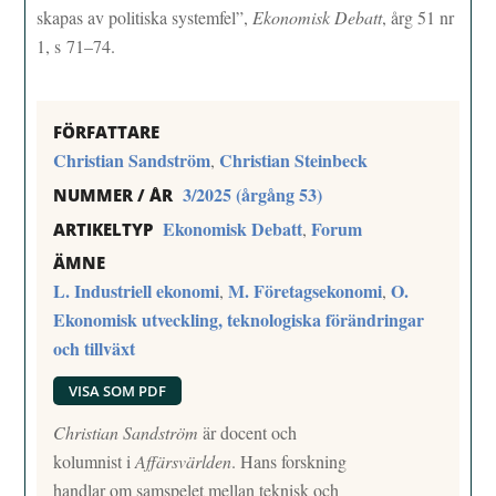
skapas av politiska systemfel”,
Ekonomisk Debatt
, årg 51 nr
1, s 71–74.
FÖRFATTARE
Christian Sandström
Christian Steinbeck
,
3/2025 (årgång 53)
NUMMER / ÅR
Ekonomisk Debatt
Forum
,
ARTIKELTYP
ÄMNE
L. Industriell ekonomi
M. Företagsekonomi
O.
,
,
Ekonomisk utveckling, teknologiska förändringar
och tillväxt
VISA SOM PDF
Christian Sandström
är docent och
kolumnist i
Affärsvärlden
. Hans forskning
handlar om samspelet mellan teknisk och