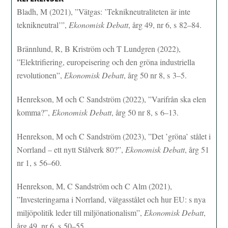
Bladh, M (2021), ”Vätgas: ’Teknikneutraliteten är inte
teknikneutral’”,
Ekonomisk Debatt
, årg 49, nr 6, s 82–84.
Brännlund, R, B Kriström och T Lundgren (2022),
”Elektrifiering, europeisering och den gröna industriella
revolutionen”,
Ekonomisk Debatt
, årg 50 nr 8, s 3–5.
Henrekson, M och C Sandström (2022), ”Varifrån ska elen
komma?”,
Ekonomisk Debatt
, årg 50 nr 8, s 6–13.
Henrekson, M och C Sandström (2023), ”Det ’gröna’ stålet i
Norrland – ett nytt Stålverk 80?”,
Ekonomisk Debatt
, årg 51
nr 1, s 56–60.
Henrekson, M, C Sandström och C Alm (2021),
”Investeringarna i Norrland, vätgasstålet och hur EU: s nya
miljöpolitik leder till miljönationalism”,
Ekonomisk Debatt
,
årg 49, nr 6, s 50–55.