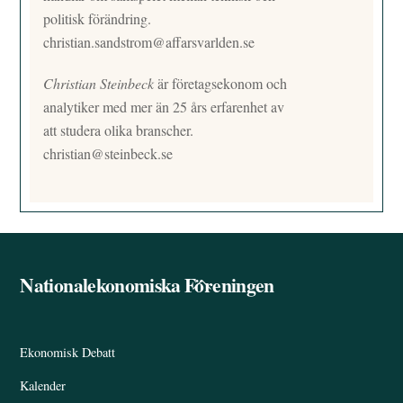
politisk förändring.
christian.sandstrom@affarsvarlden.se
Christian Steinbeck
är företagsekonom och
analytiker med mer än 25 års erfarenhet av
att studera olika branscher.
christian@steinbeck.se
Nationalekonomiska Föreningen
Back
To
Top
Ekonomisk Debatt
Kalender