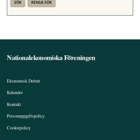
Nationalekonomiska Föreningen
Back
To
Top
Ekonomisk Debatt
Kalender
Kontakt
Personuppgiftspolicy
Cookiepolicy