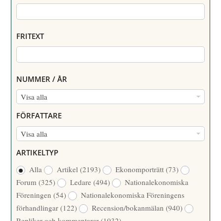
FRITEXT
NUMMER / ÅR
N
Visa alla
U
FÖRFATTARE
M
F
Visa alla
M
Ö
E
ARTIKELTYP
R
R
Alla
Artikel
(2193)
Ekonomporträtt
(73)
F
/
Forum
(325)
Ledare
(494)
Nationalekonomiska
A
Å
Föreningen
(54)
Nationalekonomiska Föreningens
T
R
förhandlingar
(122)
Recension/bokanmälan
(940)
T
Repliker och kommentarer
(1032)