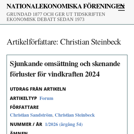
Skip
NATIONALEKONOMISKA FÖRENINGEN
Men
to
GRUNDAD 1877 OCH GER UT TIDSKRIFTEN
content
EKONOMISK DEBATT SEDAN 1973
Artikelförfattare:
Christian Steinbeck
Sjunkande omsättning och skenande
förluster för vindkraften 2024
UTDRAG FRÅN ARTIKELN
Forum
ARTIKELTYP
FÖRFATTARE
Christian Sandström
Christian Steinbeck
,
1/2026 (årgång 54)
NUMMER / ÅR
ÄMNEN