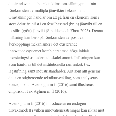
det är relevant att betrakta klimatomställningen utifrån
förekomsten av multipla jämvikter i ekonomin.
Omställningen handlar om att gå från en ekonomi som i
stora delar är inlåst i en fossilbaserad (brun) jämvikt till en
fossilfri (grön) jämvikt (Smulders och Zhou 2023). Denna
inlåsning kan bero på förekomsten av positiva
återkopplingsmekanismer i det existerande
innovationssystemet kombinerat med höga initiala
investeringskostnader och skalekonomi. Inlåsningen kan
även hänföras till det institutionella ramverket, t ex
lagstiftning samt industristandarder. Allt som allt generar
detta en stigberoende teknikutveckling, som analyseras
konceptuellt i Acemoglu m fl (2016) samt illustreras
empiriskt i t ex Aghion m fl (2016).
Acemoglu m fl (2016) introducerar en endogen
tillväxtmodell i vilken innovationssatsningar kan riktas mot