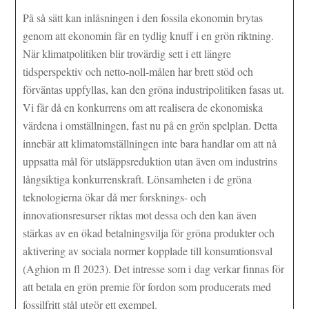
På så sätt kan inlåsningen i den fossila ekonomin brytas
genom att ekonomin får en tydlig knuff i en grön riktning.
När klimatpolitiken blir trovärdig sett i ett längre
tidsperspektiv och netto-noll-målen har brett stöd och
förväntas uppfyllas, kan den gröna industripolitiken fasas ut.
Vi får då en konkurrens om att realisera de ekonomiska
värdena i omställningen, fast nu på en grön spelplan. Detta
innebär att klimatomställningen inte bara handlar om att nå
uppsatta mål för utsläppsreduktion utan även om industrins
långsiktiga konkurrenskraft. Lönsamheten i de gröna
teknologierna ökar då mer forsknings- och
innovationsresurser riktas mot dessa och den kan även
stärkas av en ökad betalningsvilja för gröna produkter och
aktivering av sociala normer kopplade till konsumtionsval
(Aghion m fl 2023). Det intresse som i dag verkar finnas för
att betala en grön premie för fordon som producerats med
fossilfritt stål utgör ett exempel.