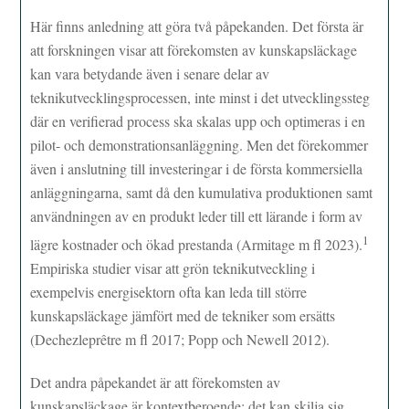
Här finns anledning att göra två påpekanden. Det första är
att forskningen visar att förekomsten av kunskapsläckage
kan vara betydande även i senare delar av
teknikutvecklingsprocessen, inte minst i det utvecklingssteg
där en verifierad process ska skalas upp och optimeras i en
pilot- och demonstrationsanläggning. Men det förekommer
även i anslutning till investeringar i de första kommersiella
anläggningarna, samt då den kumulativa produktionen samt
användningen av en produkt leder till ett lärande i form av
1
lägre kostnader och ökad prestanda (Armitage m fl 2023).
Empiriska studier visar att grön teknikutveckling i
exempelvis energisektorn ofta kan leda till större
kunskapsläckage jämfört med de tekniker som ersätts
(Dechezleprêtre m fl 2017; Popp och Newell 2012).
Det andra påpekandet är att förekomsten av
kunskapsläckage är kontextberoende; det kan skilja sig