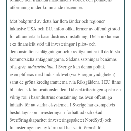
utformning under kommande decennier.
Mot bakgrund av detta har flera länder och regioner,
inklusive USA och EU, infört olika former av offentligt stöd
för att underlätta basindustrins omställning. Detta inkluderar
t ex finansiellt stöd till investeringar i pilot- och
demonstrationsanläggningar och kreditgarantier till de första
kommersiella anläggningarna. Sådana satsningar benämns
ofta
grön industripolitik
. I Sverige kan denna politik
exemplifieras med Industriklivet (via Energimyndigheten)
samt de gröna kreditgarantierna (via Riksgälden). I EU finns
bl a den s k Innovationsfonden. Då elektrifieringen spelar en
viktig roll i basindustrins omställning tas även offentliga
initiativ för att stärka elsystemet. I Sverige har exempelvis
beslut tagits om investeringar i förbättrad och ökad
överföringskapacitet (investeringspaketet NordSyd) och
finansieringen av ny kärnkraft har varit föremål för