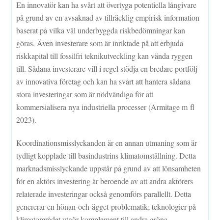
En innovatör kan ha svårt att övertyga potentiella långivare
på grund av en avsaknad av tillräcklig empirisk information
baserat på vilka väl underbyggda riskbedömningar kan
göras. Även investerare som är inriktade på att erbjuda
riskkapital till fossilfri teknikutveckling kan vända ryggen
till. Sådana investerare vill i regel stödja en bredare portfölj
av innovativa företag och kan ha svårt att hantera sådana
stora investeringar som är nödvändiga för att
kommersialisera nya industriella processer (Armitage m fl
2023).
Koordinationsmisslyckanden är en annan utmaning som är
tydligt kopplade till basindustrins klimatomställning. Detta
marknadsmisslyckande uppstår på grund av att lönsamheten
för en aktörs investering är beroende av att andra aktörers
relaterade investeringar också genomförs parallellt. Detta
genererar en hönan-och-ägget-problematik; teknologier på
klimatområdet utgör komplement till andra gröna