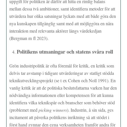
uppgift för politiken är därför att hitta en rimlig balans
mellan dessa två ambitioner, samt identifiera metoder för att
utvärdera hur olika satsningar lyckats med att både göra den
nya kunskapen tillgänglig samt med att möjliggöra en nära
interaktion med relevanta aktörer längs värdekedjan
(Bergman m fl 2023).
Politikens utmaningar och statens svåra roll
Grön industripolitik är ofta föremål för kritik, en kritik som
delvis tar avstamp i tidigare utvärderingar av statligt stödda
teknikutvecklingsprojekt (se t ex Cohen och Noll 1991). En
vanlig kritik är att de politiska beslutsfattarna varken har den
nödvändiga informationen eller kompetensen för att kunna
identifiera vilka teknikspår och branscher som behöver stöd
(problemet med
picking winners
). Industrin, å sin sida, ges
incitament att påverka politikens inriktning så att stödet i
först hand gynnar den egna verksamheten framför andra för