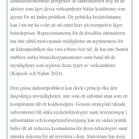
samhällsekonomiskt perspektiv är sannolikheten hög att de
aktörer som äger dessa verksamheter bildar koalitioner som
agerar för att ändra politiken. De politiska beslutsfattarna
kan i sin tur ha svårt att stå emot krav på exempelvis lägre
bränslepriser. Representanterna för de fossilfria alternativen
har inte alltid motsvarande möjligheter att argumentera för
att klimatpolitiken ska vara robust över tid; de har inte hunnit
etablera starka branschorganisationer samt band till de
myndigheter som reglerar deras typer av verksamheter
(Kupzok och Nahm 2024).
Den gröna industripolitiken kan dock i princip öka den
långsiktiga trovärdigheten, inte som ett substitut utan som ett
komplement till ett koldioxidpris. Genom strategiskt riktade
subventioner till olika nyckelteknologier samt investeringar i
infrastruktur och kompetensförsörjning kan en sådan politik
bidra till att reducera kostnaderna för dessa teknologier samt
minska riskerna för att investera i dem. Statsvetare har även