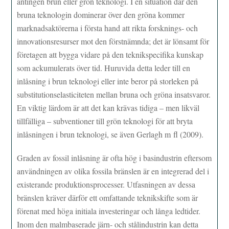
antingen brun eller grön teknologi. I en situation där den
bruna teknologin dominerar över den gröna kommer
marknadsaktörerna i första hand att rikta forsknings- och
innovationsresurser mot den förstnämnda; det är lönsamt för
företagen att bygga vidare på den teknikspecifika kunskap
som ackumulerats över tid. Huruvida detta leder till en
inlåsning i brun teknologi eller inte beror på storleken på
substitutionselasticiteten mellan bruna och gröna insatsvaror.
En viktig lärdom är att det kan krävas tidiga – men likväl
tillfälliga – subventioner till grön teknologi för att bryta
inlåsningen i brun teknologi, se även Gerlagh m fl (2009).
Graden av fossil inlåsning är ofta hög i basindustrin eftersom
användningen av olika fossila bränslen är en integrerad del i
existerande produktionsprocesser. Utfasningen av dessa
bränslen kräver därför ett omfattande teknikskifte som är
förenat med höga initiala investeringar och långa ledtider.
Inom den malmbaserade järn- och stålindustrin kan detta