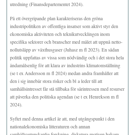
utredning (Finansdepartementet 2024).
På ett övergripande plan karakteriseras den gröna
industripolitiken av offentliga insatser som aktivt styr den
ekonomiska aktiviteten och teknikutvecklingen inom
specifika sektorer och branscher med målet att uppnå netto-
nollutsläpp av växthusgaser (Juhasz m fl 2023). En sådan
politik uppfattas av vissa som nödvändig och i det stora hela
ändamålsenlig för att klara av industrins klimatomställning
(se t ex Andersson m fl 2024) medan andra framhåller att
den i sig innebär stora risker och bl a leder till att
samhällsintresset får stå tillbaka för särintressen med resurser
att påverka den politiska agendan (se t ex Henrekson m fl
2024).
Syftet med denna artikel är att, med utgångspunkt i den
nationalekonomiska litteraturen och annan
samhällsvetenskaplig forskning, diskutera motiven bakom