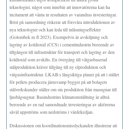
teknologier, något som innebär att innovatörerna kan ha
incitament att vänta in resultaten av varandras investeringar.
Brist på samordning riskerar att försvåra introduktionen av
nya teknologier och kan leda till inlåsningseffekter
(Golombek m fl 2023). Exempelvis är avskiljning och
lagring av koldioxid (CCS) i cementindustrin beroende av
tillgången till infrastruktur för transport och lagring av den
koldioxid som avskilts. En övergång till vätgasbaserad
stålproduktion kräver tillgång till ny elproduktion och
vätgasinfrastruktur. LKAB:s långsiktiga planer på att i stället
för pellets producera järnsvamp bygger på att bolagets
stålverkskunder ställer om sin produktion från masugnar till
ljusbågsugnar. Basindustrins klimatomställning är alltså
beroende av en rad samordnade investeringar av aktörerna
såväl uppströms som nedströms i värdekedjan.
Diskussionen om koordinationsmisslyckanden illustrerar att