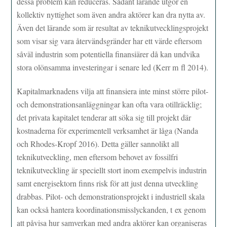
dessa problem kan reduceras. Sådant lärande utgör en
kollektiv nyttighet som även andra aktörer kan dra nytta av.
Även det lärande som är resultat av teknikutvecklingsprojekt
som visar sig vara återvändsgränder har ett värde eftersom
såväl industrin som potentiella finansiärer då kan undvika
stora olönsamma investeringar i senare led (Kerr m fl 2014).
Kapitalmarknadens vilja att finansiera inte minst större pilot-
och demonstrationsanläggningar kan ofta vara otillräcklig;
det privata kapitalet tenderar att söka sig till projekt där
kostnaderna för experimentell verksamhet är låga (Nanda
och Rhodes-Kropf 2016). Detta gäller sannolikt all
teknikutveckling, men eftersom behovet av fossilfri
teknikutveckling är speciellt stort inom exempelvis industrin
samt energisektorn finns risk för att just denna utveckling
drabbas. Pilot- och demonstrationsprojekt i industriell skala
kan också hantera koordinationsmisslyckanden, t ex genom
att påvisa hur samverkan med andra aktörer kan organiseras