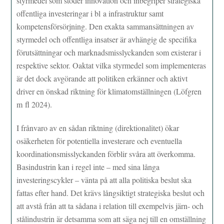
styrmedel som stöder innovation och inbegriper strategiska
offentliga investeringar i bl a infrastruktur samt
kompetensförsörjning. Den exakta sammansättningen av
styrmedel och offentliga insatser är avhängig de specifika
förutsättningar och marknadsmisslyckanden som existerar i
respektive sektor. Oaktat vilka styrmedel som implementeras
är det dock avgörande att politiken erkänner och aktivt
driver en önskad riktning för klimatomställningen (Löfgren
m fl 2024).
I frånvaro av en sådan riktning (direktionalitet) ökar
osäkerheten för potentiella investerare och eventuella
koordinationsmisslyckanden förblir svåra att överkomma.
Basindustrin kan i regel inte – med sina långa
investeringscykler – vänta på att alla politiska beslut ska
fattas efter hand. Det krävs långsiktigt strategiska beslut och
att avstå från att ta sådana i relation till exempelvis järn- och
stålindustrin är detsamma som att säga nej till en omställning