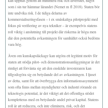
kan uppnås genom att minimera risk och diversitet, något
som i sin tur hämmar lärandet (Nemet m fl 2018). Staten bör
inte undvika risk. I de tidiga delarna av
kommersialiseringsfasen – t ex småskaliga pilotprojekt med
fokus på verifiering av nya tekniker – är exempelvis statens
roll viktig i anslutning till projekt där riskerna är höga men
där den potentiella avkastningen för samhället också bedöms
vara hög.
Även om kunskapsläckage kan utgöra ett legitimt motiv för
staten att stödja pilot- och demonstrationsanläggningar är det
rimligt att förvänta sig att den enskilde investeraren kan
tillgodogöra sig en betydande del av avkastningen. I ljuset
av detta, samt för att överbrygga den informationsasymmetri
som ofta finns mellan myndigheter och industri rörande en
teknologis potential, är det viktigt att det offentliga stödet
kompletteras med en betydande andel privat kapital. Statens
roll är att reducera, och inte eliminera, risk, och det