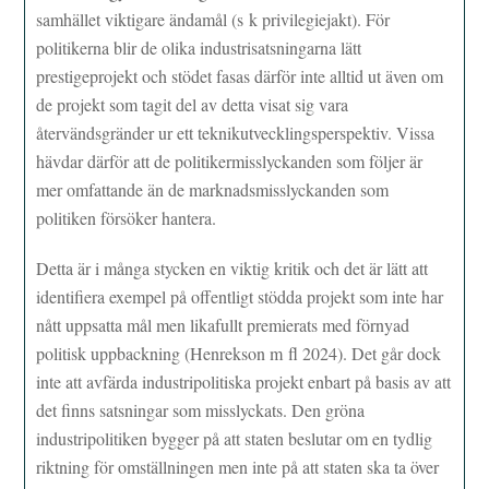
samhället viktigare ändamål (s k privilegiejakt). För
politikerna blir de olika industrisatsningarna lätt
prestigeprojekt och stödet fasas därför inte alltid ut även om
de projekt som tagit del av detta visat sig vara
återvändsgränder ur ett teknikutvecklingsperspektiv. Vissa
hävdar därför att de politikermisslyckanden som följer är
mer omfattande än de marknadsmisslyckanden som
politiken försöker hantera.
Detta är i många stycken en viktig kritik och det är lätt att
identifiera exempel på offentligt stödda projekt som inte har
nått uppsatta mål men likafullt premierats med förnyad
politisk uppbackning (Henrekson m fl 2024). Det går dock
inte att avfärda industripolitiska projekt enbart på basis av att
det finns satsningar som misslyckats. Den gröna
industripolitiken bygger på att staten beslutar om en tydlig
riktning för omställningen men inte på att staten ska ta över