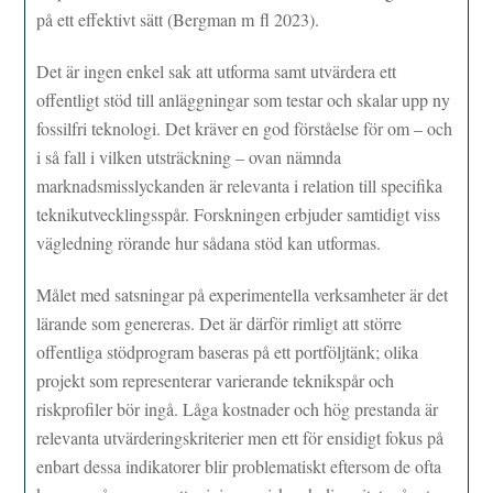
på ett effektivt sätt (Bergman m fl 2023).
Det är ingen enkel sak att utforma samt utvärdera ett
offentligt stöd till anläggningar som testar och skalar upp ny
fossilfri teknologi. Det kräver en god förståelse för om – och
i så fall i vilken utsträckning – ovan nämnda
marknadsmisslyckanden är relevanta i relation till specifika
teknikutvecklingsspår. Forskningen erbjuder samtidigt viss
vägledning rörande hur sådana stöd kan utformas.
Målet med satsningar på experimentella verksamheter är det
lärande som genereras. Det är därför rimligt att större
offentliga stödprogram baseras på ett portföljtänk; olika
projekt som representerar varierande teknikspår och
riskprofiler bör ingå. Låga kostnader och hög prestanda är
relevanta utvärderingskriterier men ett för ensidigt fokus på
enbart dessa indikatorer blir problematiskt eftersom de ofta