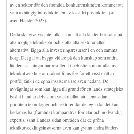
av en sektor där den framtida konkurrenskraften kommer att
vara avhängig introduktionen av fossilfri produktion (se
även Hassler 2023).
Detta ska givetvis inte tolkas som att alla länder bör satsa på
alla möjliga teknikspår och stötta alla sektorer eller,
alternativt, lägga alla investeringsresurser i en och samma
korg. Det går att bygga vidare på den kunskap som andra
länders satsningar har resulterat i och eftersom utfallet av
teknikutveckling är osäkert finns fog för ett visst mått av
portföljtänk i de egna insatserna (se även nedan). De
avvägningar som kan ligga till grund för ett lands strategiska
beslut handlar delvis om valet mellan att å ena sidan
prioritera teknologier och sektorer där det egna landet kan
bedömas ha (framtida) komparativa fördelar och nödvändig
expertis, samt å andra sidan områden där de gröna
teknikutvecklingsinsatserna även kan gynna andra länders