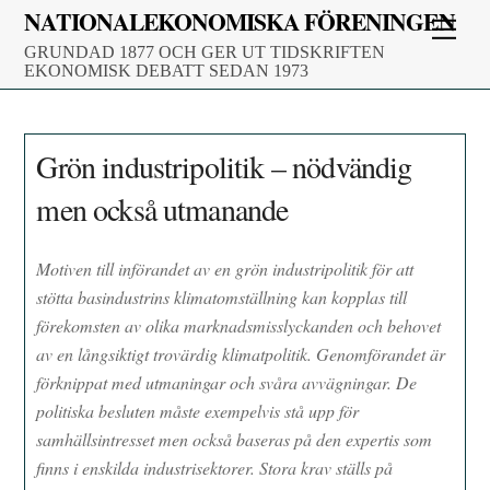
Skip
NATIONALEKONOMISKA FÖRENINGEN
Men
to
GRUNDAD 1877 OCH GER UT TIDSKRIFTEN
content
EKONOMISK DEBATT SEDAN 1973
Grön industripolitik – nödvändig
men också utmanande
Motiven till införandet av en grön industripolitik för att
stötta basindustrins klimatomställning kan kopplas till
förekomsten av olika marknadsmisslyckanden och behovet
av en långsiktigt trovärdig klimatpolitik. Genomförandet är
förknippat med utmaningar och svåra avvägningar. De
politiska besluten måste exempelvis stå upp för
samhällsintresset men också baseras på den expertis som
finns i enskilda industrisektorer. Stora krav ställs på