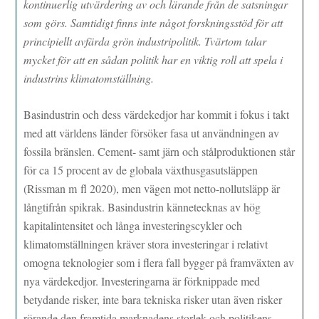
kontinuerlig utvärdering av och lärande från de satsningar
som görs. Samtidigt finns inte något forskningsstöd för att
principiellt avfärda grön industripolitik. Tvärtom talar
mycket för att en sådan politik har en viktig roll att spela i
industrins klimatomställning.
Basindustrin och dess värdekedjor har kommit i fokus i takt
med att världens länder försöker fasa ut användningen av
fossila bränslen. Cement- samt järn och stålproduktionen står
för ca 15 procent av de globala växthusgasutsläppen
(Rissman m fl 2020), men vägen mot netto-nollutsläpp är
långtifrån spikrak. Basindustrin kännetecknas av hög
kapitalintensitet och långa investeringscykler och
klimatomställningen kräver stora investeringar i relativt
omogna teknologier som i flera fall bygger på framväxten av
nya värdekedjor. Investeringarna är förknippade med
betydande risker, inte bara tekniska risker utan även risker
rörande den framtida marknadens storlek och politikens