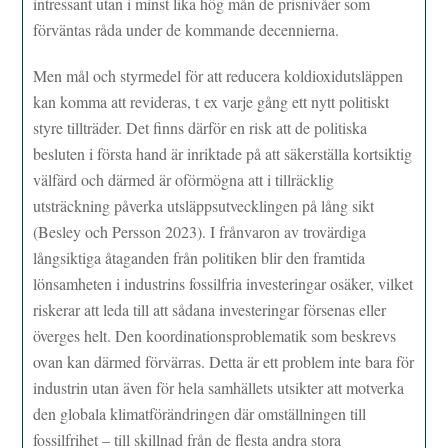
intressant utan i minst lika hög mån de prisnivåer som
förväntas råda under de kommande decennierna.
Men mål och styrmedel för att reducera koldioxidutsläppen
kan komma att revideras, t ex varje gång ett nytt politiskt
styre tillträder. Det finns därför en risk att de politiska
besluten i första hand är inriktade på att säkerställa kortsiktig
välfärd och därmed är oförmögna att i tillräcklig
utsträckning påverka utsläppsutvecklingen på lång sikt
(Besley och Persson 2023). I frånvaron av trovärdiga
långsiktiga åtaganden från politiken blir den framtida
lönsamheten i industrins fossilfria investeringar osäker, vilket
riskerar att leda till att sådana investeringar försenas eller
överges helt. Den koordinationsproblematik som beskrevs
ovan kan därmed förvärras. Detta är ett problem inte bara för
industrin utan även för hela samhällets utsikter att motverka
den globala klimatförändringen där omställningen till
fossilfrihet – till skillnad från de flesta andra stora