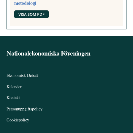
metodologi
VISA SOM PDF
Nationalekonomiska Föreningen
Back
To
Top
Ekonomisk Debatt
Kalender
Kontakt
Personuppgiftspolicy
Cookiepolicy