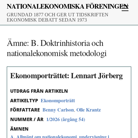
Skip
NATIONALEKONOMISKA FÖRENINGEN
Men
to
GRUNDAD 1877 OCH GER UT TIDSKRIFTEN
content
EKONOMISK DEBATT SEDAN 1973
Ämne:
B. Doktrinhistoria och
nationalekonomisk metodologi
Ekonomporträttet: Lennart Jörberg
UTDRAG FRÅN ARTIKELN
Ekonomporträtt
ARTIKELTYP
Benny Carlson
Olle Krantz
,
FÖRFATTARE
1/2026 (årgång 54)
NUMMER / ÅR
ÄMNEN
A. Allmänt om nationalekonomi, undervisning i