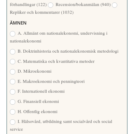
förhandlingar
(122)
Recension/bokanmälan
(940)
T
Repliker och kommentarer
(1032)
A
R
ÄMNEN
E
A. Allmänt om nationalekonomi, undervisning i
nationalekonomi
B. Doktrinhistoria och nationalekonomisk metodologi
C. Matematiska och kvantitativa metoder
D. Mikroekonomi
E. Makroekonomi och penningteori
F. Internationell ekonomi
G. Finansiell ekonomi
H. Offentlig ekonomi
I. Hälsovård, utbildning samt socialvård och social
service