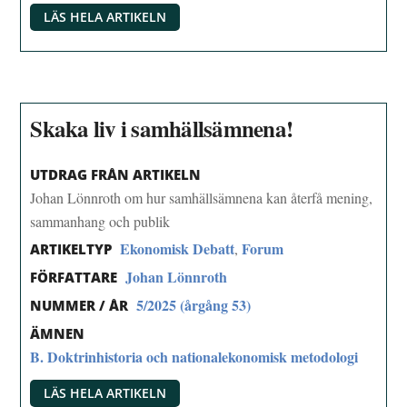
LÄS HELA ARTIKELN
Skaka liv i samhällsämnena!
UTDRAG FRÅN ARTIKELN
Johan Lönnroth om hur samhällsämnena kan återfå mening,
sammanhang och publik
Ekonomisk Debatt
Forum
,
ARTIKELTYP
Johan Lönnroth
FÖRFATTARE
5/2025 (årgång 53)
NUMMER / ÅR
ÄMNEN
B. Doktrinhistoria och nationalekonomisk metodologi
LÄS HELA ARTIKELN