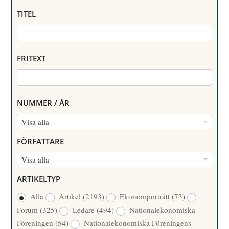
TITEL
FRITEXT
NUMMER / ÅR
N
Visa alla
U
FÖRFATTARE
M
F
Visa alla
M
Ö
E
ARTIKELTYP
R
R
Alla
Artikel
(2193)
Ekonomporträtt
(73)
F
/
Forum
(325)
Ledare
(494)
Nationalekonomiska
A
Å
Föreningen
(54)
Nationalekonomiska Föreningens
T
R