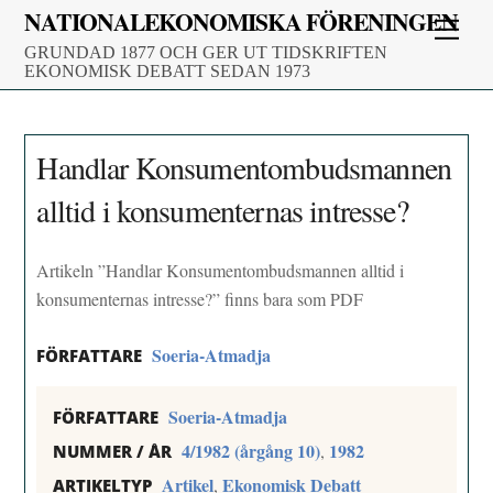
Skip
NATIONALEKONOMISKA FÖRENINGEN
Men
to
GRUNDAD 1877 OCH GER UT TIDSKRIFTEN
content
EKONOMISK DEBATT SEDAN 1973
Handlar Konsumentombudsmannen
alltid i konsumenternas intresse?
Artikeln ”Handlar Konsumentombudsmannen alltid i
konsumenternas intresse?” finns bara som PDF
Soeria-Atmadja
FÖRFATTARE
Soeria-Atmadja
FÖRFATTARE
4/1982 (årgång 10)
1982
,
NUMMER / ÅR
Artikel
Ekonomisk Debatt
,
ARTIKELTYP