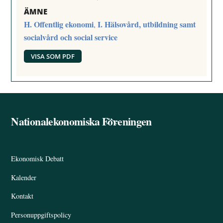
ÄMNE
H. Offentlig ekonomi
I. Hälsovård, utbildning samt
,
socialvård och social service
VISA SOM PDF
Nationalekonomiska Föreningen
Back
To
Top
Ekonomisk Debatt
Kalender
Kontakt
Personuppgiftspolicy