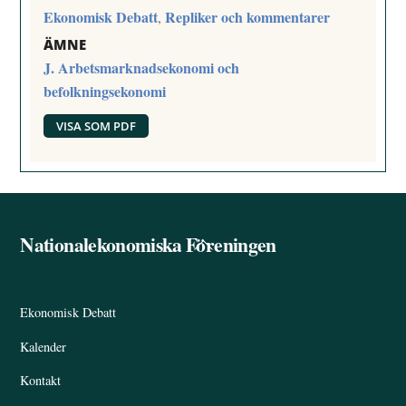
Ekonomisk Debatt
Repliker och kommentarer
,
ÄMNE
J. Arbetsmarknadsekonomi och
befolkningsekonomi
VISA SOM PDF
Nationalekonomiska Föreningen
Back
To
Top
Ekonomisk Debatt
Kalender
Kontakt