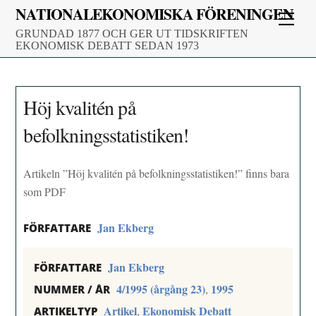
Skip
NATIONALEKONOMISKA FÖRENINGEN
Men
to
GRUNDAD 1877 OCH GER UT TIDSKRIFTEN
content
EKONOMISK DEBATT SEDAN 1973
Höj kvalitén på
befolkningsstatistiken!
Artikeln ”Höj kvalitén på befolkningsstatistiken!” finns bara
som PDF
Jan Ekberg
FÖRFATTARE
Jan Ekberg
FÖRFATTARE
4/1995 (årgång 23)
1995
,
NUMMER / ÅR
Artikel
Ekonomisk Debatt
,
ARTIKELTYP