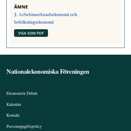
ÄMNE
J. Arbetsmarknadsekonomi och
befolkningsekonomi
VISA SOM PDF
Nationalekonomiska Föreningen
Back
To
Top
Ekonomisk Debatt
Kalender
Kontakt
Personuppgiftspolicy