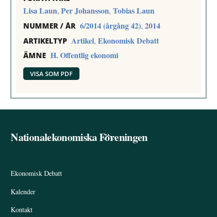
Lisa Laun
Per Johansson
Tobias Laun
,
,
6/2014 (årgång 42)
2014
,
NUMMER / ÅR
Artikel
Ekonomisk Debatt
,
ARTIKELTYP
H. Offentlig ekonomi
ÄMNE
VISA SOM PDF
Nationalekonomiska Föreningen
Back
To
Top
Ekonomisk Debatt
Kalender
Kontakt