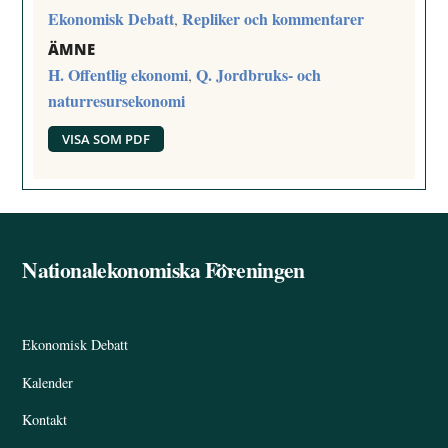
Ekonomisk Debatt
Repliker och kommentarer
,
ÄMNE
H. Offentlig ekonomi
Q. Jordbruks- och
,
naturresursekonomi
VISA SOM PDF
Nationalekonomiska Föreningen
Back
To
Top
Ekonomisk Debatt
Kalender
Kontakt