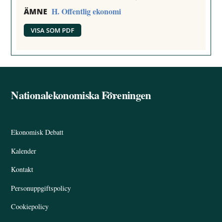
H. Offentlig ekonomi
ÄMNE
VISA SOM PDF
Nationalekonomiska Föreningen
Back
To
Top
Ekonomisk Debatt
Kalender
Kontakt
Personuppgiftspolicy
Cookiepolicy