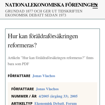
Skip
NATIONALEKONOMISKA FÖRENINGEN
Men
to
GRUNDAD 1877 OCH GER UT TIDSKRIFTEN
content
EKONOMISK DEBATT SEDAN 1973
Hur kan föräldraförsäkringen
reformeras?
Artikeln ”Hur kan föräldraförsäkringen reformeras?” finns
bara som PDF
Jonas Vlachos
FÖRFATTARE
Jonas Vlachos
FÖRFATTARE
4/2005 (årgång 33)
2005
,
NUMMER / ÅR
Ekonomisk Debatt
Forum
,
ARTIKELTYP