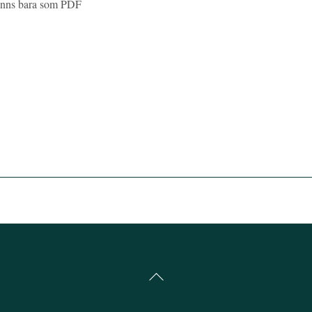
finns bara som PDF
Back
To
Top