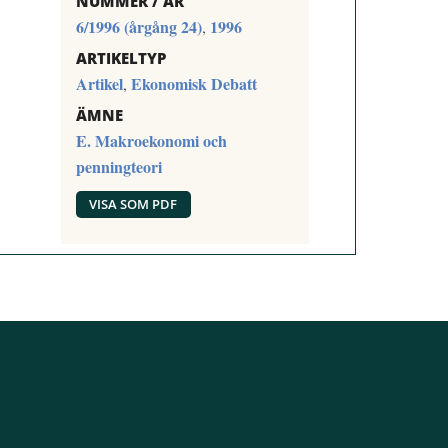
NUMMER / ÅR
6/1996 (årgång 24)
1996
,
ARTIKELTYP
Artikel
Ekonomisk Debatt
,
ÄMNE
E. Makroekonomi och
penningteori
VISA SOM PDF