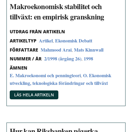
Makroekonomisk stabilitet och
tillväxt: en empirisk granskning
UTDRAG FRÅN ARTIKELN
Artikel
Ekonomisk Debatt
,
ARTIKELTYP
Mahmood Arai
Mats Kinnwall
,
FÖRFATTARE
2/1998 (årgång 26)
1998
,
NUMMER / ÅR
ÄMNEN
E. Makroekonomi och penningteori
O. Ekonomisk
,
utveckling, teknologiska förändringar och tillväxt
LÄS HELA ARTIKELN
Hur kan Riksbanken påverka