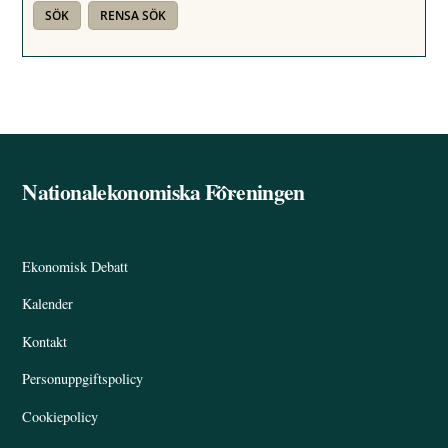
Nationalekonomiska Föreningen
Back
To
Top
Ekonomisk Debatt
Kalender
Kontakt
Personuppgiftspolicy
Cookiepolicy