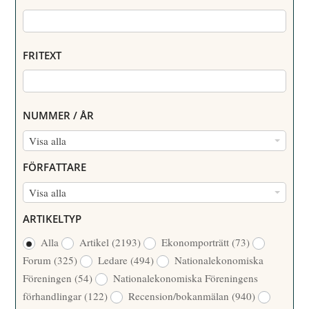
FRITEXT
NUMMER / ÅR
N
Visa alla
U
FÖRFATTARE
M
F
Visa alla
M
Ö
E
ARTIKELTYP
R
R
Alla
Artikel
(2193)
Ekonomporträtt
(73)
F
/
Forum
(325)
Ledare
(494)
Nationalekonomiska
A
Å
Föreningen
(54)
Nationalekonomiska Föreningens
T
R
förhandlingar
(122)
Recension/bokanmälan
(940)
T