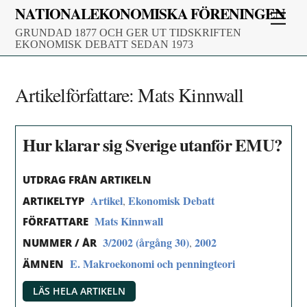
Skip
NATIONALEKONOMISKA FÖRENINGEN
Men
to
GRUNDAD 1877 OCH GER UT TIDSKRIFTEN
content
EKONOMISK DEBATT SEDAN 1973
Artikelförfattare:
Mats Kinnwall
Hur klarar sig Sverige utanför EMU?
UTDRAG FRÅN ARTIKELN
Artikel
Ekonomisk Debatt
,
ARTIKELTYP
Mats Kinnwall
FÖRFATTARE
3/2002 (årgång 30)
2002
,
NUMMER / ÅR
E. Makroekonomi och penningteori
ÄMNEN
LÄS HELA ARTIKELN