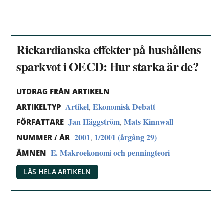
Rickardianska effekter på hushållens
sparkvot i OECD: Hur starka är de?
UTDRAG FRÅN ARTIKELN
Artikel
Ekonomisk Debatt
,
ARTIKELTYP
Jan Häggström
Mats Kinnwall
,
FÖRFATTARE
2001
1/2001 (årgång 29)
,
NUMMER / ÅR
E. Makroekonomi och penningteori
ÄMNEN
LÄS HELA ARTIKELN