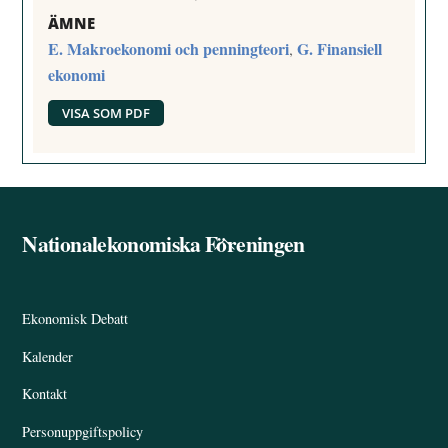
ÄMNE
E. Makroekonomi och penningteori
G. Finansiell
,
ekonomi
VISA SOM PDF
Nationalekonomiska Föreningen
Back
To
Top
Ekonomisk Debatt
Kalender
Kontakt
Personuppgiftspolicy