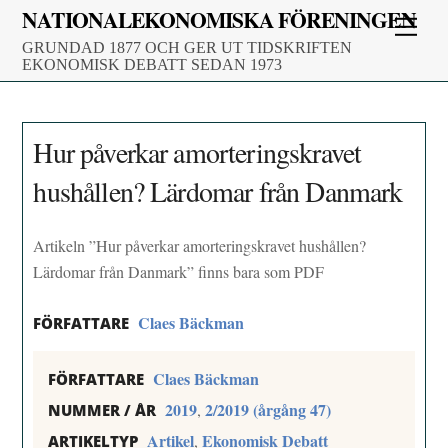
Skip
NATIONALEKONOMISKA FÖRENINGEN
Men
to
GRUNDAD 1877 OCH GER UT TIDSKRIFTEN
content
EKONOMISK DEBATT SEDAN 1973
Hur påverkar amorteringskravet
hushållen? Lärdomar från Danmark
Artikeln ”Hur påverkar amorteringskravet hushållen?
Lärdomar från Danmark” finns bara som PDF
Claes Bäckman
FÖRFATTARE
Claes Bäckman
FÖRFATTARE
2019
2/2019 (årgång 47)
,
NUMMER / ÅR
Artikel
Ekonomisk Debatt
,
ARTIKELTYP