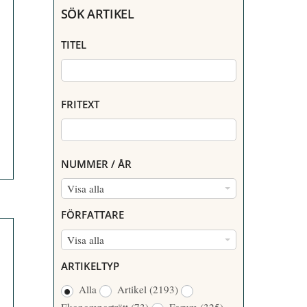
SÖK ARTIKEL
TITEL
FRITEXT
NUMMER / ÅR
N
Visa alla
U
FÖRFATTARE
M
F
Visa alla
M
Ö
E
ARTIKELTYP
R
R
Alla
Artikel
(2193)
F
/