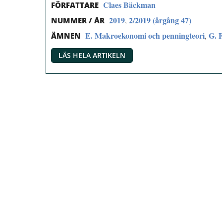
Claes Bäckman
FÖRFATTARE
2019
2/2019 (årgång 47)
,
NUMMER / ÅR
E. Makroekonomi och penningteori
G. 
,
ÄMNEN
LÄS HELA ARTIKELN