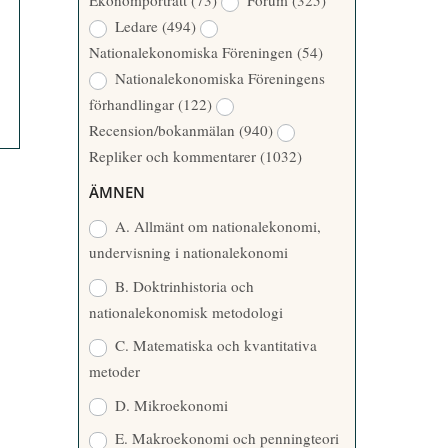
Ekonomporträtt
(73)
Forum
(325)
A
Å
Ledare
(494)
T
R
Nationalekonomiska Föreningen
(54)
T
Nationalekonomiska Föreningens
A
förhandlingar
(122)
R
Recension/bokanmälan
(940)
E
Repliker och kommentarer
(1032)
ÄMNEN
A. Allmänt om nationalekonomi,
undervisning i nationalekonomi
B. Doktrinhistoria och
nationalekonomisk metodologi
C. Matematiska och kvantitativa
metoder
D. Mikroekonomi
E. Makroekonomi och penningteori