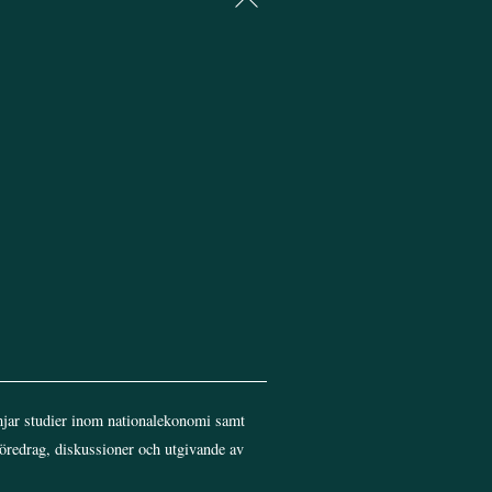
To
Top
jar studier inom nationalekonomi samt
föredrag, diskussioner och utgivande av