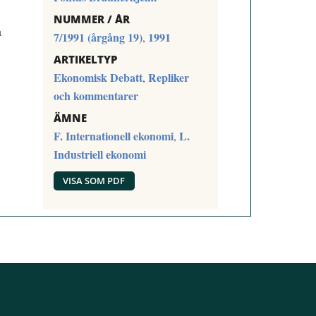
NUMMER / ÅR
a
7/1991 (årgång 19)
1991
,
ARTIKELTYP
Ekonomisk Debatt
Repliker
,
och kommentarer
ÄMNE
F. Internationell ekonomi
L.
,
Industriell ekonomi
VISA SOM PDF