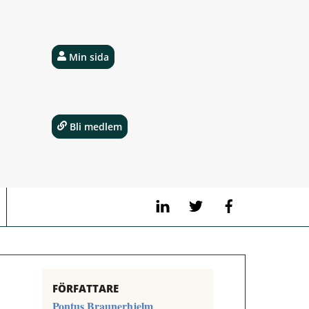
Min sida
Bli medlem
LinkedIn
Twitter
Facebook
FÖRFATTARE
Pontus Braunerhjelm