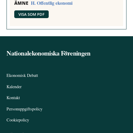
H. Offentlig ekonomi
ÄMNE
VISA SOM PDF
Nationalekonomiska Föreningen
Back
To
Top
Ekonomisk Debatt
Kalender
Kontakt
Personuppgiftspolicy
Cookiepolicy