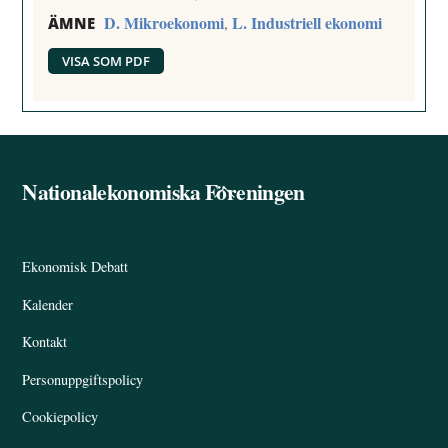
D. Mikroekonomi
L. Industriell ekonomi
,
ÄMNE
VISA SOM PDF
Nationalekonomiska Föreningen
Back
To
Top
Ekonomisk Debatt
Kalender
Kontakt
Personuppgiftspolicy
Cookiepolicy