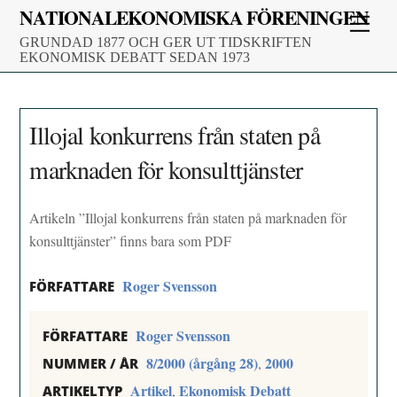
Skip
NATIONALEKONOMISKA FÖRENINGEN
Men
to
GRUNDAD 1877 OCH GER UT TIDSKRIFTEN
content
EKONOMISK DEBATT SEDAN 1973
Illojal konkurrens från staten på
marknaden för konsulttjänster
Artikeln ”Illojal konkurrens från staten på marknaden för
konsulttjänster” finns bara som PDF
Roger Svensson
FÖRFATTARE
Roger Svensson
FÖRFATTARE
8/2000 (årgång 28)
2000
,
NUMMER / ÅR
Artikel
Ekonomisk Debatt
,
ARTIKELTYP