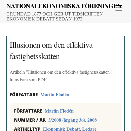
Skip
NATIONALEKONOMISKA FÖRENINGEN
Men
to
GRUNDAD 1877 OCH GER UT TIDSKRIFTEN
content
EKONOMISK DEBATT SEDAN 1973
Illusionen om den effektiva
fastighetsskatten
Artikeln ”Illusionen om den effektiva fastighetsskatten”
finns bara som PDF
Martin Flodén
FÖRFATTARE
Martin Flodén
FÖRFATTARE
3/2008 (årgång 36)
2008
,
NUMMER / ÅR
Ekonomisk Debatt
Ledare
,
ARTIKELTYP