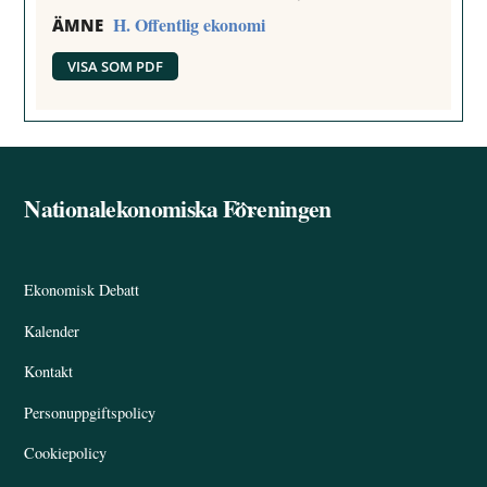
H. Offentlig ekonomi
ÄMNE
VISA SOM PDF
Nationalekonomiska Föreningen
Back
To
Top
Ekonomisk Debatt
Kalender
Kontakt
Personuppgiftspolicy
Cookiepolicy